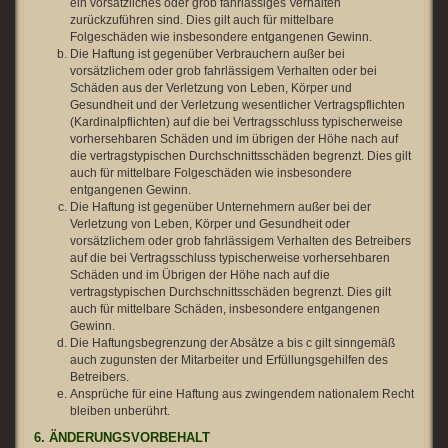
ein vorsätzliches oder grob fahrlässiges Verhalten
zurückzuführen sind. Dies gilt auch für mittelbare
Folgeschäden wie insbesondere entgangenen Gewinn.
Die Haftung ist gegenüber Verbrauchern außer bei
vorsätzlichem oder grob fahrlässigem Verhalten oder bei
Schäden aus der Verletzung von Leben, Körper und
Gesundheit und der Verletzung wesentlicher Vertragspflichten
(Kardinalpflichten) auf die bei Vertragsschluss typischerweise
vorhersehbaren Schäden und im übrigen der Höhe nach auf
die vertragstypischen Durchschnittsschäden begrenzt. Dies gilt
auch für mittelbare Folgeschäden wie insbesondere
entgangenen Gewinn.
Die Haftung ist gegenüber Unternehmern außer bei der
Verletzung von Leben, Körper und Gesundheit oder
vorsätzlichem oder grob fahrlässigem Verhalten des Betreibers
auf die bei Vertragsschluss typischerweise vorhersehbaren
Schäden und im Übrigen der Höhe nach auf die
vertragstypischen Durchschnittsschäden begrenzt. Dies gilt
auch für mittelbare Schäden, insbesondere entgangenen
Gewinn.
Die Haftungsbegrenzung der Absätze a bis c gilt sinngemäß
auch zugunsten der Mitarbeiter und Erfüllungsgehilfen des
Betreibers.
Ansprüche für eine Haftung aus zwingendem nationalem Recht
bleiben unberührt.
6. ÄNDERUNGSVORBEHALT