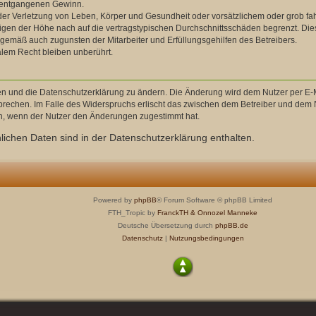
e entgangenen Gewinn.
er Verletzung von Leben, Körper und Gesundheit oder vorsätzlichem oder grob fahr
en der Höhe nach auf die vertragstypischen Durchschnittsschäden begrenzt. Dies
ngemäß auch zugunsten der Mitarbeiter und Erfüllungsgehilfen des Betreibers.
lem Recht bleiben unberührt.
en und die Datenschutzerklärung zu ändern. Die Änderung wird dem Nutzer per E-Ma
prechen. Im Falle des Widerspruchs erlischt das zwischen dem Betreiber und dem N
ch, wenn der Nutzer den Änderungen zugestimmt hat.
ichen Daten sind in der Datenschutzerklärung enthalten.
Powered by
phpBB
® Forum Software © phpBB Limited
FTH_Tropic by
FranckTH
& Onnozel Manneke
Deutsche Übersetzung durch
phpBB.de
Datenschutz
|
Nutzungsbedingungen