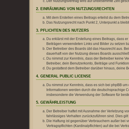
Der Nutzungsvertrag wird auf unbestimmte Zeit gesch
2. EINRÄUMUNG VON NUTZUNGSRECHTEN
Mit dem Erstellen eines Beitrags erteilst du dem Be
Das Nutzungsrecht nach Punkt 2, Unterpunkt a blei
3. PFLICHTEN DES NUTZERS
Du erklärst mit der Erstellung eines Beitrags, dass e
Beiträgen verwendeten Links und Bilder zu setzen b
Der Betreiber des Boards übt das Hausrecht aus. B
dauerhaft von der Nutzung dieses Boards ausschließe
Du nimmst zur Kenntnis, dass der Betreiber keine Ver
Betreiber, dein Benutzerkonto, Beiträge und Funktion
Du gestattest dem Betreiber darüber hinaus, deine B
4. GENERAL PUBLIC LICENSE
Du nimmst zur Kenntnis, dass es sich bei phpBB um e
Informationen werden durch die deutschsprachige Co
insbesondere die Verwendung der Software für besti
5. GEWÄHRLEISTUNG
Der Betreiber haftet mit Ausnahme der Verletzung von
fahrlässiges Verhalten zurückzuführen sind. Dies g
Die Haftung ist gegenüber Verbrauchern außer bei v
Vertragspflichten (Kardinalpflichten) auf die bei V