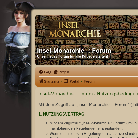
Insel-Monarchie :: Forum
Unser neues Forum für alle IM begeisterten!
FAQ
Regeln
Startseite
Portal
Forum
Insel-Monarchie :: Forum - Nutzungsbedingu
Mit dem Zugriff auf „Insel-Monarchie :: Forum“ („h
1. NUTZUNGSVERTRAG
Mit dem Zugriff auf „Insel-Monarchie :: Forum“ (im F
nachfolgenden Regelungen einverstanden.
Wenn du mit diesen Regelungen nicht einverstanden bi