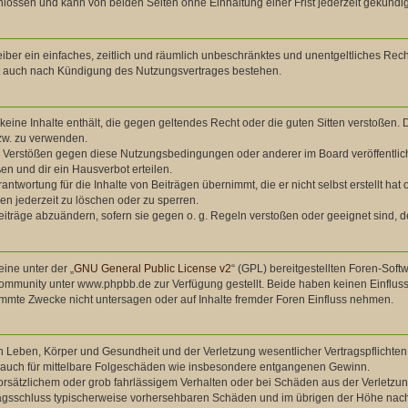
lossen und kann von beiden Seiten ohne Einhaltung einer Frist jederzeit gekündi
treiber ein einfaches, zeitlich und räumlich unbeschränktes und unentgeltliches Re
bt auch nach Kündigung des Nutzungsvertrages bestehen.
r keine Inhalte enthält, die gegen geltendes Recht oder die guten Sitten verstoßen. 
zw. zu verwenden.
ei Verstößen gegen diese Nutzungsbedingungen oder anderer im Board veröffentli
n und dir ein Hausverbot erteilen.
antwortung für die Inhalte von Beiträgen übernimmt, die er nicht selbst erstellt ha
en jederzeit zu löschen oder zu sperren.
eiträge abzuändern, sofern sie gegen o. g. Regeln verstoßen oder geeignet sind,
ine unter der „
GNU General Public License v2
“ (GPL) bereitgestellten Foren-So
mmunity unter www.phpbb.de zur Verfügung gestellt. Beide haben keinen Einfluss 
mmte Zwecke nicht untersagen oder auf Inhalte fremder Foren Einfluss nehmen.
 Leben, Körper und Gesundheit und der Verletzung wesentlicher Vertragspflichten (
ilt auch für mittelbare Folgeschäden wie insbesondere entgangenen Gewinn.
orsätzlichem oder grob fahrlässigem Verhalten oder bei Schäden aus der Verletzu
ertragsschluss typischerweise vorhersehbaren Schäden und im übrigen der Höhe nach