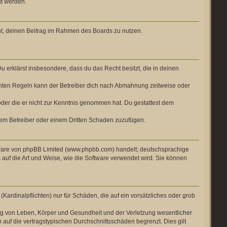
gt werden.
cht, deinen Beitrag im Rahmen des Boards zu nutzen.
Du erklärst insbesondere, dass du das Recht besitzt, die in deinen
chten Regeln kann der Betreiber dich nach Abmahnung zeitweise oder
t oder die er nicht zur Kenntnis genommen hat. Du gestattest dem
 dem Betreiber oder einem Dritten Schaden zuzufügen.
ftware von phpBB Limited (www.phpbb.com) handelt; deutschsprachige
auf die Art und Weise, wie die Software verwendet wird. Sie können
Kardinalpflichten) nur für Schäden, die auf ein vorsätzliches oder grob
ng von Leben, Körper und Gesundheit und der Verletzung wesentlicher
 auf die vertragstypischen Durchschnittsschäden begrenzt. Dies gilt