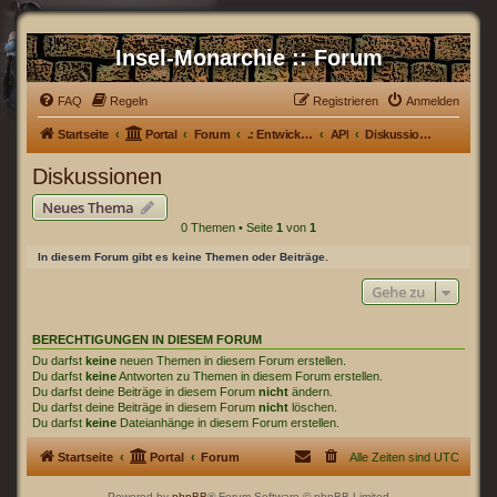
Insel-Monarchie :: Forum
FAQ
Regeln
Registrieren
Anmelden
Startseite
Portal
Forum
.: Entwicklerecke :.
API
Diskussionen
Diskussionen
Neues Thema
0 Themen • Seite
1
von
1
In diesem Forum gibt es keine Themen oder Beiträge.
Gehe zu
BERECHTIGUNGEN IN DIESEM FORUM
Du darfst
keine
neuen Themen in diesem Forum erstellen.
Du darfst
keine
Antworten zu Themen in diesem Forum erstellen.
Du darfst deine Beiträge in diesem Forum
nicht
ändern.
Du darfst deine Beiträge in diesem Forum
nicht
löschen.
Du darfst
keine
Dateianhänge in diesem Forum erstellen.
Startseite
Portal
Forum
Alle Zeiten sind
UTC
Powered by
phpBB
® Forum Software © phpBB Limited