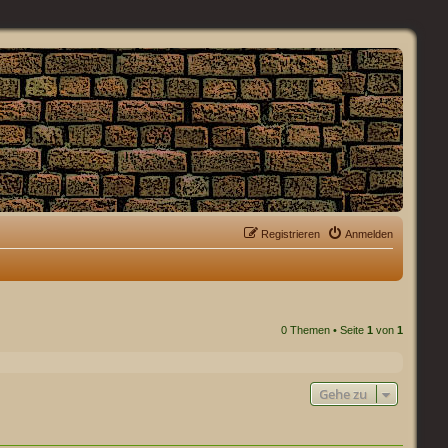
Registrieren
Anmelden
0 Themen • Seite
1
von
1
Gehe zu