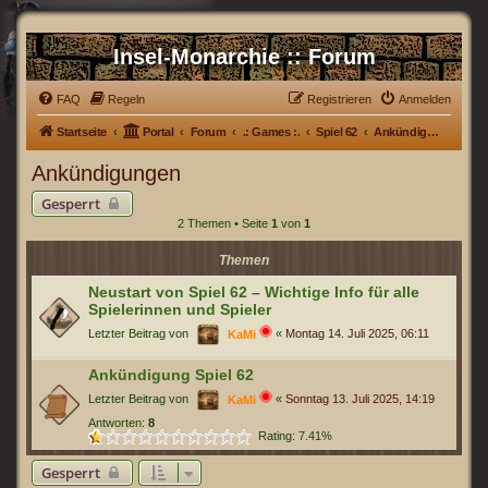
Insel-Monarchie :: Forum
FAQ
Regeln
Registrieren
Anmelden
Startseite
Portal
Forum
.: Games :.
Spiel 62
Ankündigungen
Ankündigungen
Gesperrt
2 Themen • Seite
1
von
1
Themen
Neustart von Spiel 62 – Wichtige Info für alle
Spielerinnen und Spieler
Letzter Beitrag von
«
Montag 14. Juli 2025, 06:11
KaMi
Ankündigung Spiel 62
Letzter Beitrag von
«
Sonntag 13. Juli 2025, 14:19
KaMi
Antworten:
8
Rating: 7.41%
Gesperrt