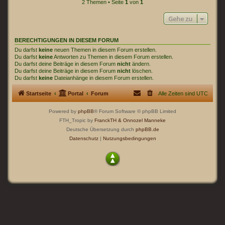
2 Themen • Seite
1
von
1
Gehe zu
BERECHTIGUNGEN IN DIESEM FORUM
Du darfst
keine
neuen Themen in diesem Forum erstellen.
Du darfst
keine
Antworten zu Themen in diesem Forum erstellen.
Du darfst deine Beiträge in diesem Forum
nicht
ändern.
Du darfst deine Beiträge in diesem Forum
nicht
löschen.
Du darfst
keine
Dateianhänge in diesem Forum erstellen.
Startseite
Portal
Forum
Alle Zeiten sind
UTC
Powered by
phpBB
® Forum Software © phpBB Limited
FTH_Tropic by
FranckTH
& Onnozel Manneke
Deutsche Übersetzung durch
phpBB.de
Datenschutz
|
Nutzungsbedingungen