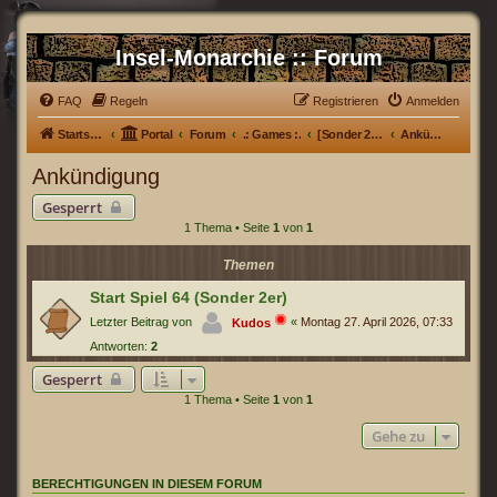
Insel-Monarchie :: Forum
FAQ
Regeln
Registrieren
Anmelden
Startseite
Portal
Forum
.: Games :.
[Sonder 2er] Spiel 64
Ankündigung
Ankündigung
Gesperrt
1 Thema • Seite
1
von
1
Themen
Start Spiel 64 (Sonder 2er)
Letzter Beitrag von
«
Montag 27. April 2026, 07:33
Kudos
Antworten:
2
Gesperrt
1 Thema • Seite
1
von
1
Gehe zu
BERECHTIGUNGEN IN DIESEM FORUM