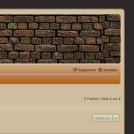
Registrieren
Anmelden
0 Themen • Seite
1
von
1
Gehe zu