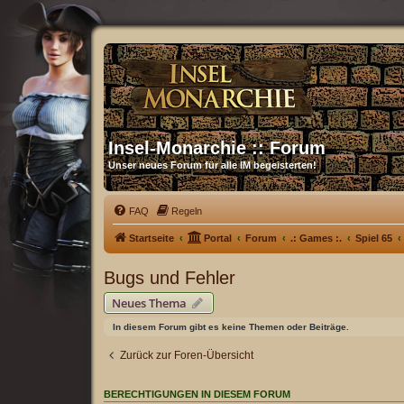
Insel-Monarchie :: Forum
Unser neues Forum für alle IM begeisterten!
FAQ
Regeln
Startseite
Portal
Forum
.: Games :.
Spiel 65
Bugs und Fehler
Neues Thema
In diesem Forum gibt es keine Themen oder Beiträge.
Zurück zur Foren-Übersicht
BERECHTIGUNGEN IN DIESEM FORUM