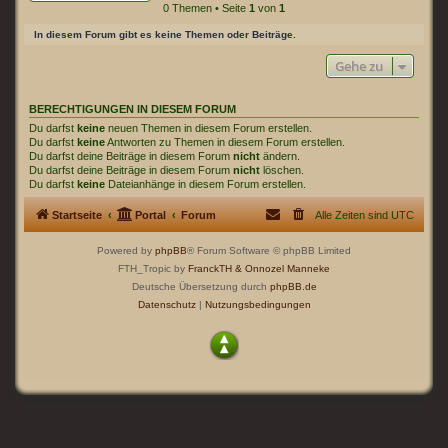
0 Themen • Seite
1
von
1
In diesem Forum gibt es keine Themen oder Beiträge.
Gehe zu
BERECHTIGUNGEN IN DIESEM FORUM
Du darfst
keine
neuen Themen in diesem Forum erstellen.
Du darfst
keine
Antworten zu Themen in diesem Forum erstellen.
Du darfst deine Beiträge in diesem Forum
nicht
ändern.
Du darfst deine Beiträge in diesem Forum
nicht
löschen.
Du darfst
keine
Dateianhänge in diesem Forum erstellen.
Startseite
Portal
Forum
Alle Zeiten sind
UTC
Powered by
phpBB
® Forum Software © phpBB Limited
FTH_Tropic by
FranckTH
& Onnozel Manneke
Deutsche Übersetzung durch
phpBB.de
Datenschutz
|
Nutzungsbedingungen