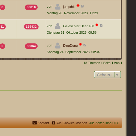
von
jumpthis
8
38816
Montag 20. November 2023, 17:29
von
Gelöschter User 160
11
125432
Dienstag 31. Oktober 2023, 09:58
von
DingDong
6
58364
Sonntag 24. September 2023, 08:34
18 Themen • Seite
1
von
1
Gehe zu
Kontakt
Alle Cookies löschen
Alle Zeiten sind
UTC