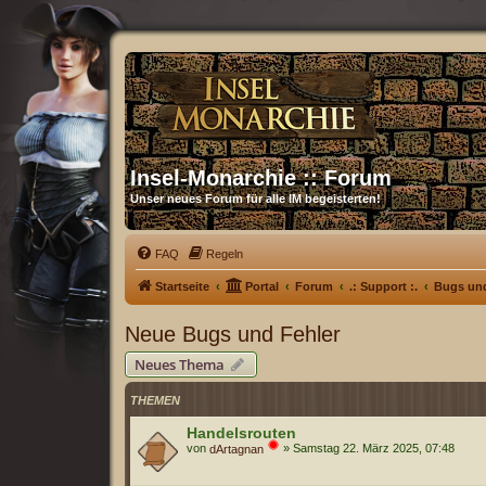
Insel-Monarchie :: Forum
Unser neues Forum für alle IM begeisterten!
FAQ
Regeln
Startseite
Portal
Forum
.: Support :.
Bugs und
Neue Bugs und Fehler
Neues Thema
THEMEN
Handelsrouten
von
»
Samstag 22. März 2025, 07:48
dArtagnan