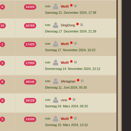
von
Wolfi
6
34309
Samstag 21. Dezember 2024, 17:38
von
DingDong
10
43765
Dienstag 17. Dezember 2024, 21:39
von
Wolfi
1
17429
Sonntag 17. November 2024, 10:23
von
Wolfi
1
17559
Donnerstag 14. November 2024, 22:12
von
dArtagnan
8
48246
Dienstag 11. Juni 2024, 05:30
von
vivio
4
28128
Sonntag 24. März 2024, 09:33
von
Wolfi
1
19395
Sonntag 10. März 2024, 13:10