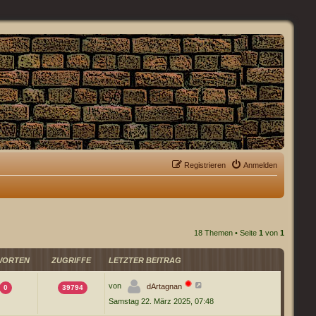
Registrieren
Anmelden
18 Themen • Seite
1
von
1
WORTEN
ZUGRIFFE
LETZTER BEITRAG
von
dArtagnan
0
39794
Samstag 22. März 2025, 07:48