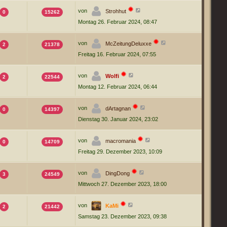
von
Strohhut
0
15262
Montag 26. Februar 2024, 08:47
von
McZeitungDeluxxe
2
21378
Freitag 16. Februar 2024, 07:55
von
Wolfi
2
22544
Montag 12. Februar 2024, 06:44
von
dArtagnan
0
14397
Dienstag 30. Januar 2024, 23:02
von
macromania
0
14709
Freitag 29. Dezember 2023, 10:09
von
DingDong
3
24549
Mittwoch 27. Dezember 2023, 18:00
von
KaMi
2
21442
Samstag 23. Dezember 2023, 09:38