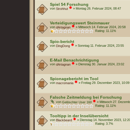
Spiel 54 Forschung
von
»
Montag 26. Februar 2024, 08:47
Strohhut
Verteidigungswert Steinmauer
von
»
Mittwoch 14. Februar 2024, 20:58
dArtagnan
Rating: 11.11%
Spio-bericht
von
»
Sonntag 11. Februar 2024, 23:55
DingDong
E-Mail Benachrichtigung
von
»
Dienstag 30. Januar 2024, 23:02
dArtagnan
Spionagebericht im Tool
von
»
Freitag 29. Dezember 2023, 10:09
macromania
Falsche Zeitmeldung bei Forschung
von
»
Mittwoch 27. Dezemb
Gelöschter User 160
Rating: 11.11%
Tooltipp in der Inselübersicht
von
»
Dienstag 14. November 2023, 12:2
Blackbeard
Rating: 3.7%