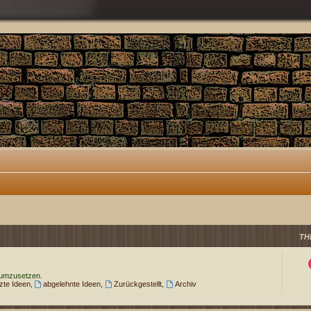
TH
 umzusetzen.
te Ideen
,
abgelehnte Ideen
,
Zurückgestellt
,
Archiv