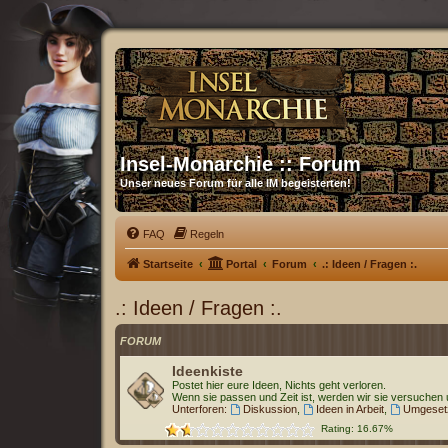
Insel-Monarchie :: Forum
Unser neues Forum für alle IM begeisterten!
FAQ
Regeln
Startseite
Portal
Forum
.: Ideen / Fragen :.
.: Ideen / Fragen :.
FORUM
Ideenkiste
Postet hier eure Ideen, Nichts geht verloren.
Wenn sie passen und Zeit ist, werden wir sie versuchen
Unterforen:
Diskussion
,
Ideen in Arbeit
,
Umgesetz
Rating: 16.67%