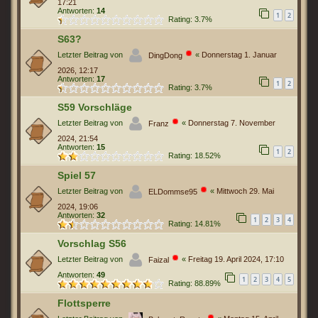
17:21
Antworten:
14
1
2
Rating: 3.7%
S63?
Letzter Beitrag von
«
Donnerstag 1. Januar
DingDong
2026, 12:17
Antworten:
17
1
2
Rating: 3.7%
S59 Vorschläge
Letzter Beitrag von
«
Donnerstag 7. November
Franz
2024, 21:54
Antworten:
15
1
2
Rating: 18.52%
Spiel 57
Letzter Beitrag von
«
Mittwoch 29. Mai
ELDommse95
2024, 19:06
Antworten:
32
1
2
3
4
Rating: 14.81%
Vorschlag S56
Letzter Beitrag von
«
Freitag 19. April 2024, 17:10
Faizal
Antworten:
49
1
2
3
4
5
Rating: 88.89%
Flottsperre