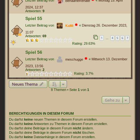
Letzter Beitrag von
«
Montag 15. April
BehaarteRenate
2024, 12:37
Antworten:
9
Spiel 55
Letzter Beitrag von
«
Dienstag 26. Dezember 2023,
KaMi
11:07
Antworten:
69
1
4
5
6
7
…
Rating: 29.63%
Spiel 56
Letzter Beitrag von
«
Mittwoch 13. Dezember
meschugge
2023, 13:56
Antworten:
2
Rating: 3.7%
Neues Thema
8 Themen • Seite
1
von
1
Gehe zu
BERECHTIGUNGEN IN DIESEM FORUM
Du darfst
keine
neuen Themen in diesem Forum erstellen.
Du darfst
keine
Antworten zu Themen in diesem Forum erstellen.
Du darfst deine Beiträge in diesem Forum
nicht
ändern.
Du darfst deine Beiträge in diesem Forum
nicht
löschen.
Du darfst
keine
Dateianhänge in diesem Forum erstellen.