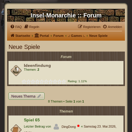
Insel-Monarchie :: Forum
FAQ
Regeln
Registrieren
Anmelden
Startseite
Portal
Forum
.: Games :.
Neue Spiele
Neue Spiele
Forum
Ideenfindung
Themen:
2
Rating: 1.11%
Neues Thema
8 Themen • Seite
1
von
1
Themen
Spiel 65
Letzter Beitrag von
«
Samstag 23. Mai 2026,
DingDong