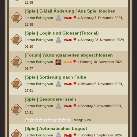
12:38
[Spiel] E-Mail Änderung / Aus Spiel löschen
Letzter Beitrag von
«
Samstag 7. Dezember 2024,
Wolfi
12:38
[Spiel] Login und Glossar (Tutorial)
Letzter Beitrag von
«
Samstag 23. November 2024,
Wolfi
09:10
[Forum] Wartungsarbeiten abgeschlossen
Letzter Beitrag von
«
Sonntag 10. November 2024,
KaMi
06:47
[Spiel] Sortierung nach Farbe
Letzter Beitrag von
«
Mittwoch 6. November 2024,
Wolfi
17:51
[Spiel] Besondere Inseln
Letzter Beitrag von
«
Sonntag 3. November 2024,
Wolfi
10:31
Rating: 3.7%
[Spiel] Automatisches Logout
Letzter Beitrag von
«
Sonntag 1. September 2024,
Wolfi