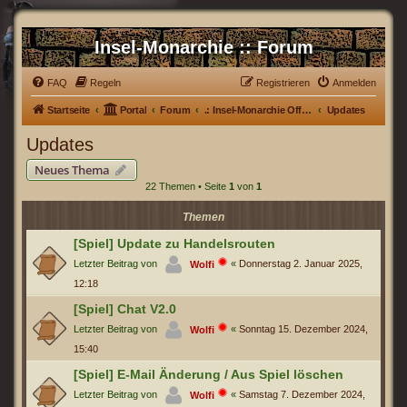
Insel-Monarchie :: Forum
FAQ
Regeln
Registrieren
Anmelden
Startseite
Portal
Forum
.: Insel-Monarchie Offiziell :.
Updates
Updates
Neues Thema
22 Themen • Seite
1
von
1
Themen
[Spiel] Update zu Handelsrouten
Letzter Beitrag von
«
Donnerstag 2. Januar 2025,
Wolfi
12:18
[Spiel] Chat V2.0
Letzter Beitrag von
«
Sonntag 15. Dezember 2024,
Wolfi
15:40
[Spiel] E-Mail Änderung / Aus Spiel löschen
Letzter Beitrag von
«
Samstag 7. Dezember 2024,
Wolfi