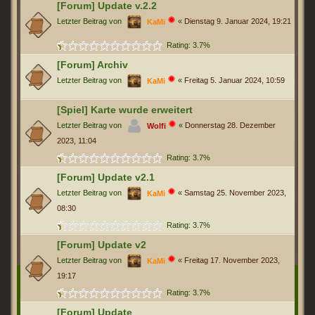
[Forum] Update v.2.2
Letzter Beitrag von
«
Dienstag 9. Januar 2024, 19:21
KaMi
Rating: 3.7%
[Forum] Archiv
Letzter Beitrag von
«
Freitag 5. Januar 2024, 10:59
KaMi
[Spiel] Karte wurde erweitert
Letzter Beitrag von
«
Donnerstag 28. Dezember
Wolfi
2023, 11:04
Rating: 3.7%
[Forum] Update v2.1
Letzter Beitrag von
«
Samstag 25. November 2023,
KaMi
08:30
Rating: 3.7%
[Forum] Update v2
Letzter Beitrag von
«
Freitag 17. November 2023,
KaMi
19:17
Rating: 3.7%
[Forum] Update