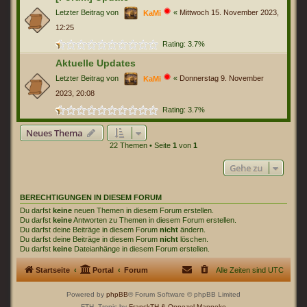
Letzter Beitrag von
«
Mittwoch 15. November 2023,
KaMi
12:25
Rating: 3.7%
Aktuelle Updates
Letzter Beitrag von
«
Donnerstag 9. November
KaMi
2023, 20:08
Rating: 3.7%
Neues Thema
22 Themen • Seite
1
von
1
Gehe zu
BERECHTIGUNGEN IN DIESEM FORUM
Du darfst
keine
neuen Themen in diesem Forum erstellen.
Du darfst
keine
Antworten zu Themen in diesem Forum erstellen.
Du darfst deine Beiträge in diesem Forum
nicht
ändern.
Du darfst deine Beiträge in diesem Forum
nicht
löschen.
Du darfst
keine
Dateianhänge in diesem Forum erstellen.
Startseite
Portal
Forum
Alle Zeiten sind
UTC
Powered by
phpBB
® Forum Software © phpBB Limited
FTH_Tropic by
FranckTH
& Onnozel Manneke