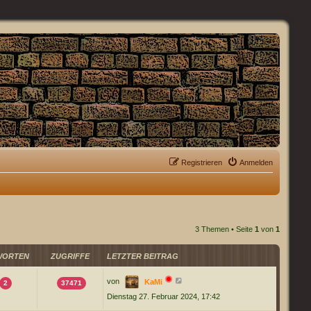
Registrieren
Anmelden
3 Themen • Seite
1
von
1
WORTEN
ZUGRIFFE
LETZTER BEITRAG
von
KaMi
2
37471
Dienstag 27. Februar 2024, 17:42