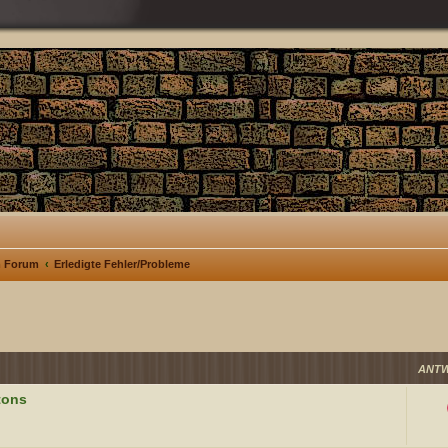
m Forum
Erledigte Fehler/Probleme
ANT
tons