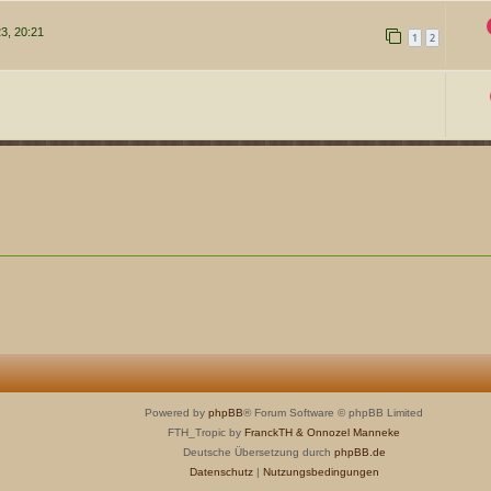
3, 20:21
1
2
Powered by
phpBB
® Forum Software © phpBB Limited
FTH_Tropic by
FranckTH
& Onnozel Manneke
Deutsche Übersetzung durch
phpBB.de
Datenschutz
|
Nutzungsbedingungen