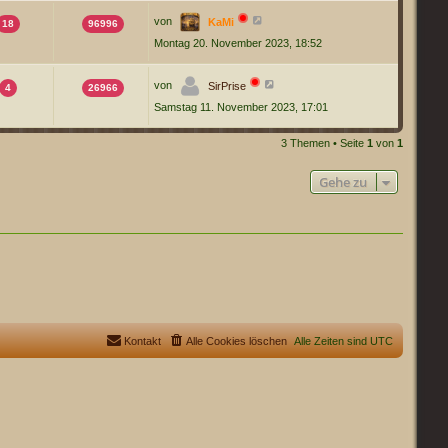
von
KaMi
18
96996
Montag 20. November 2023, 18:52
von
SirPrise
4
26966
Samstag 11. November 2023, 17:01
3 Themen • Seite
1
von
1
Gehe zu
Kontakt
Alle Cookies löschen
Alle Zeiten sind
UTC