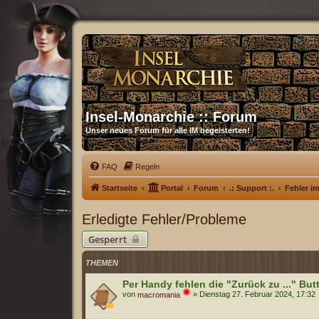
Insel-Monarchie :: Forum
Unser neues Forum für alle IM begeisterten!
FAQ
Regeln
Startseite
Portal
Forum
.: Support :.
Fehler i
Erledigte Fehler/Probleme
Gesperrt
THEMEN
Per Handy fehlen die "Zurück zu ..." But
von
»
Dienstag 27. Februar 2024, 17:32
macromania