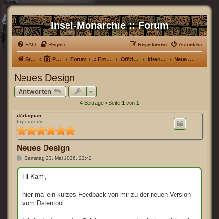
Insel-Monarchie :: Forum
FAQ
Regeln
Registrieren
Anmelden
Startseite
Portal
Forum
.: Entwicklerecke :.
Offizielles Datentool
Ideenfindung
Neue Ideen
Neues Design
Antworten
4 Beiträge • Seite
1
von
1
dArtagnan
Imperator/in
Neues Design
B
Samstag 23. Mai 2026, 22:42
e
i
t
Hi Kami,
r
a
g
hier mal ein kurzes Feedback von mir zu der neuen Version
vom Datentool: