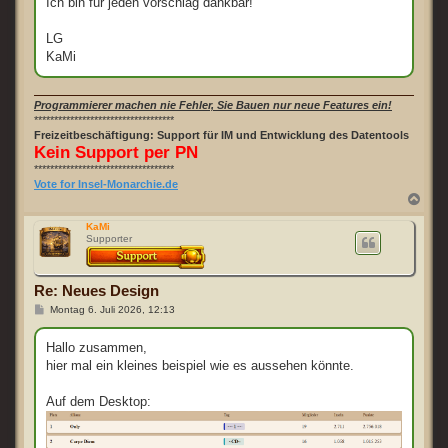
Ich bin für jeden vorschlag dankbar!
LG
KaMi
Programmierer machen nie Fehler, Sie Bauen nur neue Features ein!
***********************************
Freizeitbeschäftigung: Support für IM und Entwicklung des Datentools
Kein Support per PN
***********************************
Vote for Insel-Monarchie.de
N
a
c
KaMi
Supporter
h
o
b
e
Re: Neues Design
n
B
Montag 6. Juli 2026, 12:13
e
i
t
Hallo zusammen,
r
hier mal ein kleines beispiel wie es aussehen könnte.
a
g
Auf dem Desktop: