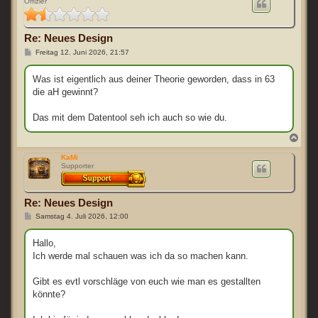
Offizier
h
o
b
e
Re: Neues Design
n
B
Freitag 12. Juni 2026, 21:57
e
i
t
Was ist eigentlich aus deiner Theorie geworden, dass in 63
r
die aH gewinnt?
a
g
Das mit dem Datentool seh ich auch so wie du.
N
a
c
KaMi
Supporter
h
o
b
e
Re: Neues Design
n
B
Samstag 4. Juli 2026, 12:00
e
i
t
Hallo,
r
Ich werde mal schauen was ich da so machen kann.
a
g
Gibt es evtl vorschläge von euch wie man es gestallten
könnte?