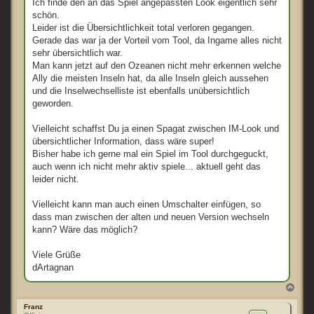
Ich finde den an das Spiel angepassten Look eigentlich sehr
schön.
Leider ist die Übersichtlichkeit total verloren gegangen.
Gerade das war ja der Vorteil vom Tool, da Ingame alles nicht
sehr übersichtlich war.
Man kann jetzt auf den Ozeanen nicht mehr erkennen welche
Ally die meisten Inseln hat, da alle Inseln gleich aussehen
und die Inselwechselliste ist ebenfalls unübersichtlich
geworden.
Vielleicht schaffst Du ja einen Spagat zwischen IM-Look und
übersichtlicher Information, dass wäre super!
Bisher habe ich gerne mal ein Spiel im Tool durchgeguckt,
auch wenn ich nicht mehr aktiv spiele... aktuell geht das
leider nicht.
Vielleicht kann man auch einen Umschalter einfügen, so
dass man zwischen der alten und neuen Version wechseln
kann? Wäre das möglich?
Viele Grüße
dArtagnan
N
a
c
Franz