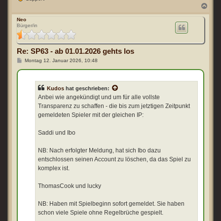
N
a
c
Neo
Bürger/in
h
o
b
e
Re: SP63 - ab 01.01.2026 gehts los
n
B
Montag 12. Januar 2026, 10:48
e
i
t
r
Kudos
hat geschrieben:
a
g
Anbei wie angekündigt und um für alle vollste
Transparenz zu schaffen - die bis zum jetztigen Zeitpunkt
gemeldeten Spieler mit der gleichen IP:
Saddi und Ibo
NB: Nach erfolgter Meldung, hat sich Ibo dazu
entschlossen seinen Account zu löschen, da das Spiel zu
komplex ist.
ThomasCook und lucky
NB: Haben mit Spielbeginn sofort gemeldet. Sie haben
schon viele Spiele ohne Regelbrüche gespielt.