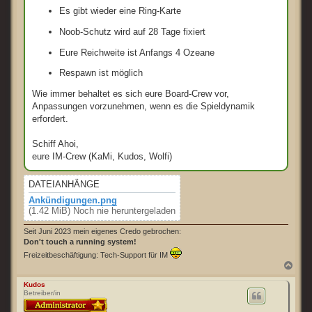
Es gibt wieder eine Ring-Karte
Noob-Schutz wird auf 28 Tage fixiert
Eure Reichweite ist Anfangs 4 Ozeane
Respawn ist möglich
Wie immer behaltet es sich eure Board-Crew vor,
Anpassungen vorzunehmen, wenn es die Spieldynamik
erfordert.
Schiff Ahoi,
eure IM-Crew (KaMi, Kudos, Wolfi)
DATEIANHÄNGE
Ankündigungen.png
(1.42 MiB) Noch nie heruntergeladen
Seit Juni 2023 mein eigenes Credo gebrochen:
Don't touch a running system!
Freizeitbeschäftigung: Tech-Support für IM
N
a
c
Kudos
Betreiber/in
h
o