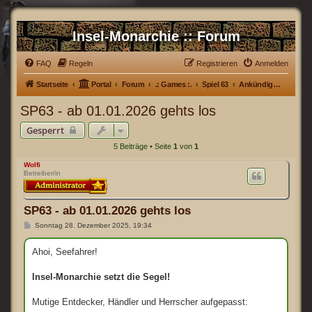
Insel-Monarchie :: Forum
FAQ
Regeln
Registrieren
Anmelden
Startseite
Portal
Forum
.: Games :.
Spiel 63
Ankündigungen
SP63 - ab 01.01.2026 gehts los
Gesperrt
5 Beiträge • Seite
1
von
1
Wolfi
Betreiber/in
SP63 - ab 01.01.2026 gehts los
B
Sonntag 28. Dezember 2025, 19:34
e
i
t
Ahoi, Seefahrer!
r
a
g
Insel-Monarchie setzt die Segel!
Mutige Entdecker, Händler und Herrscher aufgepasst: