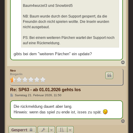
Baum4wurzel3 und Snowbird5
NB: Baum wurde durch den Support gesperrt, da die
Freundin doch nicht spielen wollte. Die Inseln wurden
nicht ausgebaut.
PS: Bei einem weiteren Pärchen wartet der Support noch
auf eine Rückmeldung.
gibts bei dem "weiteren Pärchen" ein update?
N
a
c
Neo
Bürger/in
h
o
b
e
Re: SP63 - ab 01.01.2026 gehts los
n
B
Samstag 21. Februar 2026, 11:50
e
i
t
Die rückmeldung dauert aber lang.
r
Hinweis: wenn das spiel zu ende ist, isses zu spät.
a
g
N
a
Gesperrt
c