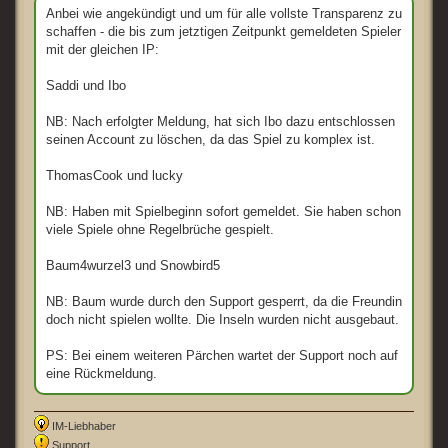
t
Anbei wie angekündigt und um für alle vollste Transparenz zu
r
schaffen - die bis zum jetztigen Zeitpunkt gemeldeten Spieler
a
g
mit der gleichen IP:
Saddi und Ibo
NB: Nach erfolgter Meldung, hat sich Ibo dazu entschlossen
seinen Account zu löschen, da das Spiel zu komplex ist.
ThomasCook und lucky
NB: Haben mit Spielbeginn sofort gemeldet. Sie haben schon
viele Spiele ohne Regelbrüche gespielt.
Baum4wurzel3 und Snowbird5
NB: Baum wurde durch den Support gesperrt, da die Freundin
doch nicht spielen wollte. Die Inseln wurden nicht ausgebaut.
PS: Bei einem weiteren Pärchen wartet der Support noch auf
eine Rückmeldung.
IM-Liebhaber
Support