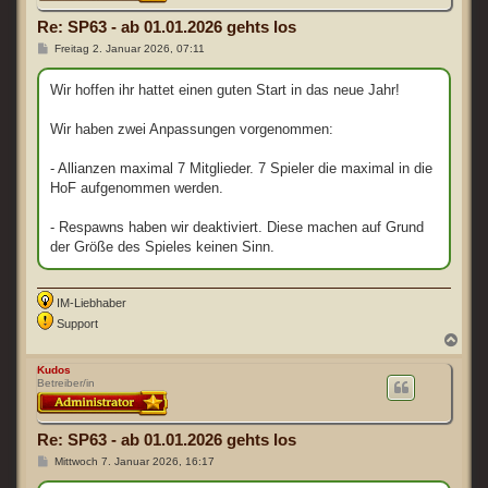
b
e
Re: SP63 - ab 01.01.2026 gehts los
n
B
Freitag 2. Januar 2026, 07:11
e
i
t
Wir hoffen ihr hattet einen guten Start in das neue Jahr!
r
a
g
Wir haben zwei Anpassungen vorgenommen:
- Allianzen maximal 7 Mitglieder. 7 Spieler die maximal in die
HoF aufgenommen werden.
- Respawns haben wir deaktiviert. Diese machen auf Grund
der Größe des Spieles keinen Sinn.
IM-Liebhaber
Support
N
a
c
Kudos
Betreiber/in
h
o
b
e
Re: SP63 - ab 01.01.2026 gehts los
n
B
Mittwoch 7. Januar 2026, 16:17
e
i