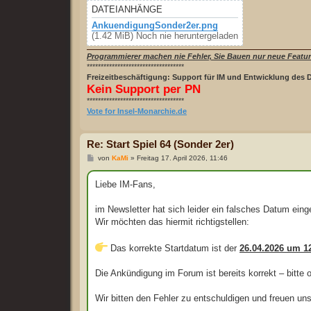
DATEIANHÄNGE
AnkuendigungSonder2er.png
(1.42 MiB) Noch nie heruntergeladen
Programmierer machen nie Fehler, Sie Bauen nur neue Featur
***********************************
Freizeitbeschäftigung: Support für IM und Entwicklung des 
Kein Support per PN
***********************************
Vote for Insel-Monarchie.de
Re: Start Spiel 64 (Sonder 2er)
B
von
KaMi
»
Freitag 17. April 2026, 11:46
e
i
t
Liebe IM-Fans,
r
a
g
im Newsletter hat sich leider ein falsches Datum eing
Wir möchten das hiermit richtigstellen:
Das korrekte Startdatum ist der
26.04.2026 um 12
Die Ankündigung im Forum ist bereits korrekt – bitte o
Wir bitten den Fehler zu entschuldigen und freuen un