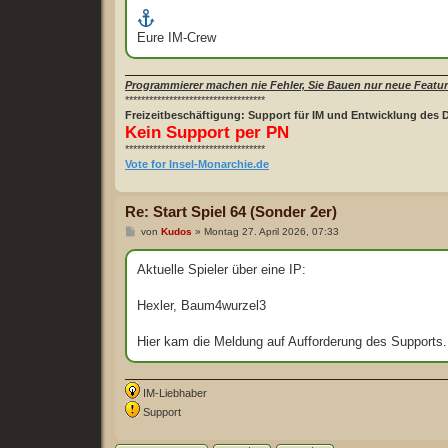
Eure IM-Crew
Programmierer machen nie Fehler, Sie Bauen nur neue Featur
***********************************
Freizeitbeschäftigung: Support für IM und Entwicklung des 
Kein Support per PN
***********************************
Vote for Insel-Monarchie.de
Re: Start Spiel 64 (Sonder 2er)
B
von
Kudos
»
Montag 27. April 2026, 07:33
e
i
t
Aktuelle Spieler über eine IP:
r
a
g
Hexler, Baum4wurzel3
Hier kam die Meldung auf Aufforderung des Supports.
IM-Liebhaber
Support