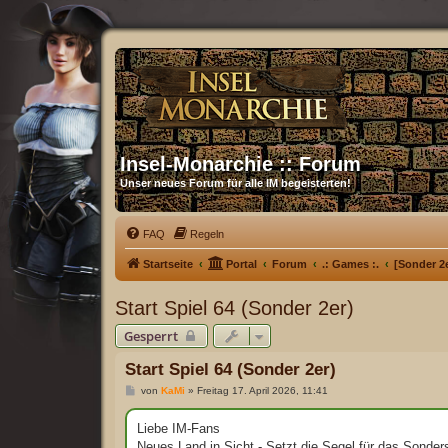
Insel-Monarchie :: Forum
Unser neues Forum für alle IM begeisterten!
FAQ
Regeln
Startseite
Portal
Forum
.: Games :.
[Sonder 2e
Start Spiel 64 (Sonder 2er)
Gesperrt
Start Spiel 64 (Sonder 2er)
B
von
KaMi
»
Freitag 17. April 2026, 11:41
e
i
t
Liebe IM-Fans
r
Neues Land in Sicht - Setzt die Segel für das Sonders