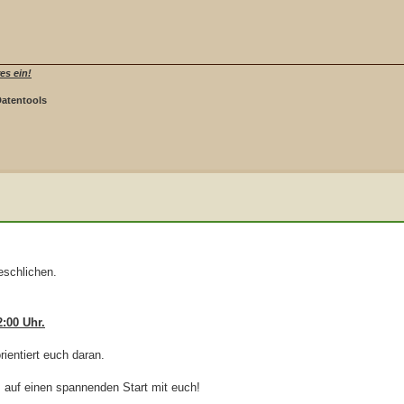
es ein!
Datentools
eschlichen.
:00 Uhr.
rientiert euch daran.
s auf einen spannenden Start mit euch!