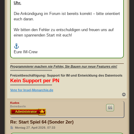
Uhr.
Die Ankündigung im Forum ist bereits korrekt – bitte orientiert
euch daran.
Wir bitten den Fehler zu entschuldigen und freuen uns auf
einen spannenden Start mit euch!
Eure IM-Crew
Programmierer machen nie Fehler, Sie Bauen nur neue Features ein!
***********************************
Freizeitbeschäftigung: Support für IM und Entwicklung des Datentools
Kein Support per PN
***********************************
Vote for Insel-Monarchie.de
N
a
c
Kudos
Betreiber/in
h
o
b
e
Re: Start Spiel 64 (Sonder 2er)
n
B
Montag 27. April 2026, 07:33
e