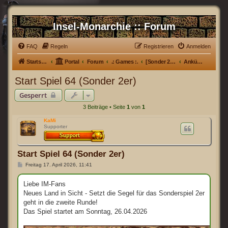
Insel-Monarchie :: Forum
FAQ
Regeln
Registrieren
Anmelden
Startseite
Portal
Forum
.: Games :.
[Sonder 2er] Spiel 64
Ankündigung
Start Spiel 64 (Sonder 2er)
Gesperrt
3 Beiträge • Seite
1
von
1
KaMi
Supporter
Start Spiel 64 (Sonder 2er)
B
Freitag 17. April 2026, 11:41
e
i
t
Liebe IM-Fans
r
Neues Land in Sicht - Setzt die Segel für das Sonderspiel 2er
a
g
geht in die zweite Runde!
Das Spiel startet am Sonntag, 26.04.2026