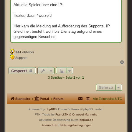
i
t
Aktuelle Spieler über eine IP:
r
a
g
Hexler, Baum4wurzel3
Hier kam die Meldung auf Aufforderung des Supports. IP
Gleichheit besteht wohl bis Dienstag aufgrund eines
gegenseitigen Besuches.
IM-Liebhaber
Support
N
a
Gesperrt
c
h
3 Beiträge • Seite
1
von
1
o
b
Gehe zu
e
n
Startseite
Portal
Forum
Alle Zeiten sind
UTC
Powered by
phpBB
® Forum Software © phpBB Limited
FTH_Tropic by
FranckTH
& Onnozel Manneke
Deutsche Übersetzung durch
phpBB.de
Datenschutz
|
Nutzungsbedingungen