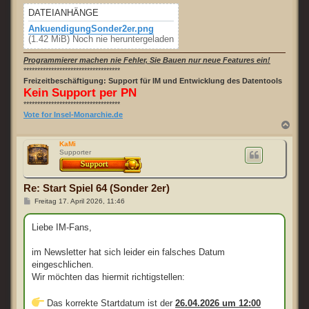
DATEIANHÄNGE
AnkuendigungSonder2er.png
(1.42 MiB) Noch nie heruntergeladen
Programmierer machen nie Fehler, Sie Bauen nur neue Features ein!
***********************************
Freizeitbeschäftigung: Support für IM und Entwicklung des Datentools
Kein Support per PN
***********************************
Vote for Insel-Monarchie.de
N
a
c
KaMi
Supporter
h
o
b
e
Re: Start Spiel 64 (Sonder 2er)
n
B
Freitag 17. April 2026, 11:46
e
i
t
Liebe IM-Fans,
r
a
g
im Newsletter hat sich leider ein falsches Datum
eingeschlichen.
Wir möchten das hiermit richtigstellen:
Das korrekte Startdatum ist der
26.04.2026 um 12:00