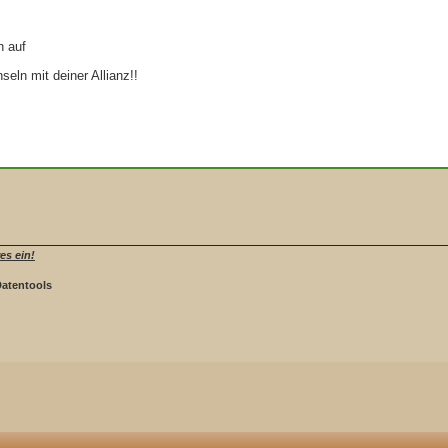
h auf
seln mit deiner Allianz!!
es ein!
Datentools