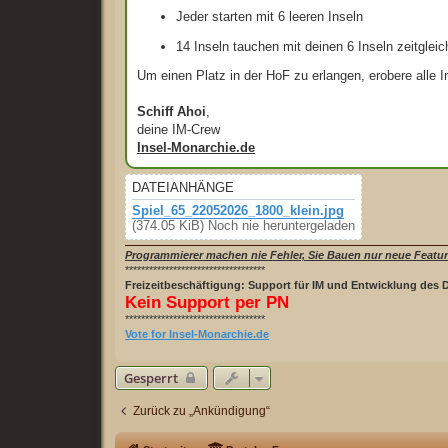
Jeder starten mit 6 leeren Inseln
14 Inseln tauchen mit deinen 6 Inseln zeitgleic
Um einen Platz in der HoF zu erlangen, erobere alle In
Schiff Ahoi
,
deine IM-Crew
Insel-Monarchie.de
DATEIANHÄNGE
Spiel_65_22052026_1800_klein.jpg
(374.05 KiB) Noch nie heruntergeladen
Programmierer machen nie Fehler, Sie Bauen nur neue Featur
***********************************
Freizeitbeschäftigung: Support für IM und Entwicklung des 
Kein Support per PN
***********************************
Vote for Insel-Monarchie.de
Gesperrt
Zurück zu „Ankündigung“