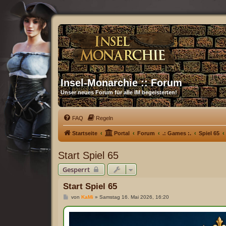
Insel-Monarchie :: Forum
Unser neues Forum für alle IM begeisterten!
FAQ
Regeln
Startseite
Portal
Forum
.: Games :.
Spiel 65
Start Spiel 65
Gesperrt
Start Spiel 65
B
von
KaMi
»
Samstag 16. Mai 2026, 16:20
e
i
t
r