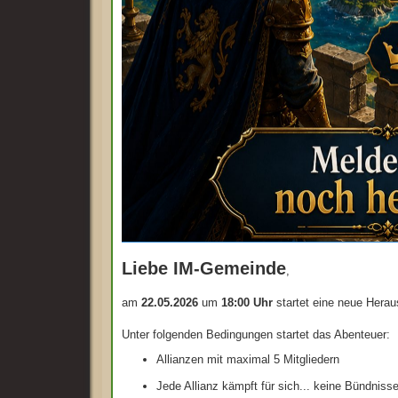
Liebe IM-Gemeinde
,
am
22.05.2026
um
18:00 Uhr
startet eine neue Herau
Unter folgenden Bedingungen startet das Abenteuer:
Allianzen mit maximal 5 Mitgliedern
Jede Allianz kämpft für sich... keine Bündniss