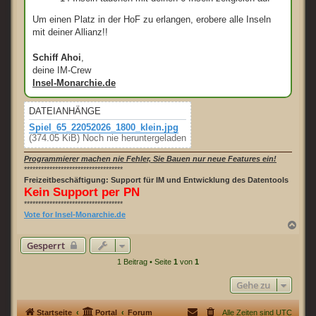
Um einen Platz in der HoF zu erlangen, erobere alle Inseln
mit deiner Allianz!!
Schiff Ahoi
,
deine IM-Crew
Insel-Monarchie.de
DATEIANHÄNGE
Spiel_65_22052026_1800_klein.jpg
(374.05 KiB) Noch nie heruntergeladen
Programmierer machen nie Fehler, Sie Bauen nur neue Features ein!
***********************************
Freizeitbeschäftigung: Support für IM und Entwicklung des Datentools
Kein Support per PN
***********************************
Vote for Insel-Monarchie.de
N
a
Gesperrt
c
h
1 Beitrag • Seite
1
von
1
o
b
Gehe zu
e
n
Startseite
Portal
Forum
Alle Zeiten sind
UTC