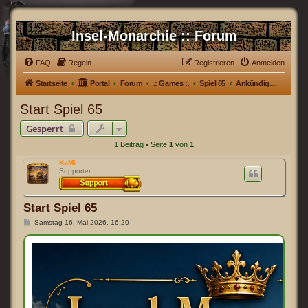
Insel-Monarchie :: Forum
FAQ
Regeln
Registrieren
Anmelden
Startseite
Portal
Forum
.: Games :.
Spiel 65
Ankündigung
Start Spiel 65
Gesperrt
1 Beitrag • Seite
1
von
1
KaMi
Supporter
Start Spiel 65
B
Samstag 16. Mai 2026, 16:20
e
i
t
r
a
g