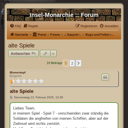
Insel-Monarchie :: Forum
FAQ
Regeln
Registrieren
Anmelden
Startseite
Portal
Forum
.: Support :.
Bugs und Fehler im Spiel
alte Spiele
Antworten
1
2
Nächste
19 Beiträge
Blumentopf
Bürger/in
alte Spiele
B
Donnerstag 13. Februar 2025, 13:36
e
i
t
Liebes Team,
r
in meinem Spiel - Spiel 7 - verschwinden zwar ständig die
a
g
Soldaten die angfreifen von meinen Schiffen, aber auf der
Zielinsel wird nichts zerstört.