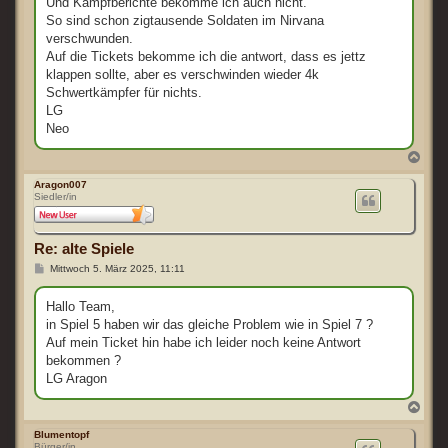
Und Kampfberichte bekomme ich auch nicht.
So sind schon zigtausende Soldaten im Nirvana
verschwunden.
Auf die Tickets bekomme ich die antwort, dass es jettz
klappen sollte, aber es verschwinden wieder 4k
Schwertkämpfer für nichts.
LG
Neo
N
a
c
Aragon007
Siedler/in
h
o
b
e
Re: alte Spiele
n
B
Mittwoch 5. März 2025, 11:11
e
i
t
Hallo Team,
r
in Spiel 5 haben wir das gleiche Problem wie in Spiel 7 ?
a
g
Auf mein Ticket hin habe ich leider noch keine Antwort
bekommen ?
LG Aragon
N
a
c
Blumentopf
Bürger/in
h