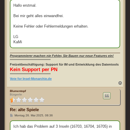
i
t
Hallo erstmal.
r
a
g
Bei mir geht alles einwandfrei.
Keine Fehler oder Fehlermeldungen erhalten.
LG
KaMi
Programmierer machen nie Fehler, Sie Bauen nur neue Features ein!
***********************************
Freizeitbeschäftigung: Support für IM und Entwicklung des Datentools
Kein Support per PN
***********************************
Vote for Insel-Monarchie.de
N
a
c
Blumentopf
Bürger/in
h
o
b
e
Re: alte Spiele
n
B
Montag 26. Mai 2025, 08:36
e
i
t
Ich hab das Problem auf 3 Inseln (16703, 16704, 16705) in
r