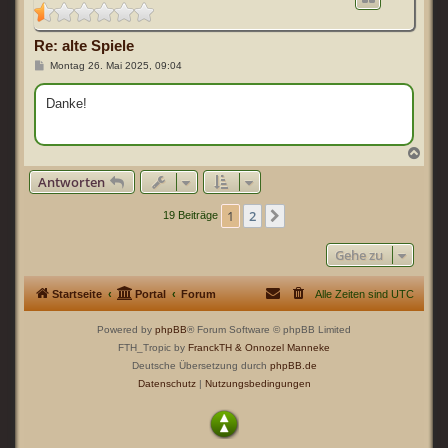
o
b
e
Re: alte Spiele
n
B
Montag 26. Mai 2025, 09:04
e
i
t
Danke!
r
a
g
N
a
Antworten
c
h
o
1
2
Nächste
19 Beiträge
b
e
n
Gehe zu
Startseite
Portal
Forum
Alle Zeiten sind
UTC
Powered by
phpBB
® Forum Software © phpBB Limited
FTH_Tropic by
FranckTH
& Onnozel Manneke
Deutsche Übersetzung durch
phpBB.de
Datenschutz
|
Nutzungsbedingungen