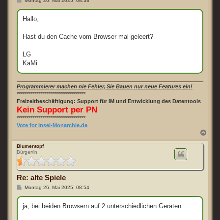
Montag 26. Mai 2025, 08:38
e
i
t
Hallo,
r
a
g
Hast du den Cache vom Browser mal geleert?
LG
KaMi
Programmierer machen nie Fehler, Sie Bauen nur neue Features ein!
***********************************
Freizeitbeschäftigung: Support für IM und Entwicklung des Datentools
Kein Support per PN
***********************************
Vote for Insel-Monarchie.de
N
a
c
Blumentopf
Bürger/in
h
o
b
e
Re: alte Spiele
n
B
Montag 26. Mai 2025, 08:54
e
i
t
ja, bei beiden Browsern auf 2 unterschiedlichen Geräten
r
a