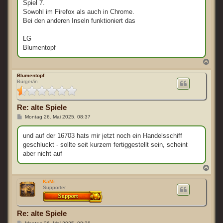
Spiel 7.
a
g
Sowohl im Firefox als auch in Chrome.
Bei den anderen Inseln funktioniert das
LG
Blumentopf
N
a
c
Blumentopf
Bürger/in
h
o
b
e
Re: alte Spiele
n
B
Montag 26. Mai 2025, 08:37
e
i
t
und auf der 16703 hats mir jetzt noch ein Handelsschiff
r
geschluckt - sollte seit kurzem fertiggestellt sein, scheint
a
g
aber nicht auf
N
a
c
KaMi
Supporter
h
o
b
e
Re: alte Spiele
n
B