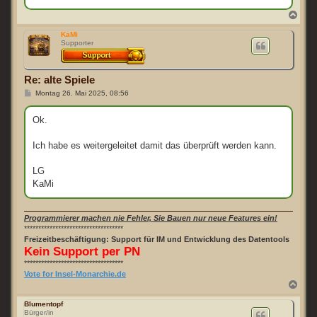
g
N
a
c
KaMi
Supporter
h
o
b
e
Re: alte Spiele
n
B
Montag 26. Mai 2025, 08:56
e
i
t
Ok.
r
a
g
Ich habe es weitergeleitet damit das überprüft werden kann.
LG
KaMi
Programmierer machen nie Fehler, Sie Bauen nur neue Features ein!
***********************************
Freizeitbeschäftigung: Support für IM und Entwicklung des Datentools
Kein Support per PN
***********************************
Vote for Insel-Monarchie.de
N
a
c
Blumentopf
Bürger/in
h