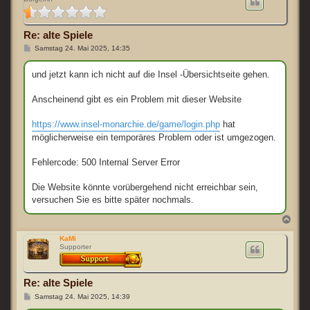
o
b
e
Re: alte Spiele
n
B
Samstag 24. Mai 2025, 14:35
e
i
t
und jetzt kann ich nicht auf die Insel -Übersichtseite gehen.
r
a
g
Anscheinend gibt es ein Problem mit dieser Website
https://www.insel-monarchie.de/game/login.php
hat
möglicherweise ein temporäres Problem oder ist umgezogen.
Fehlercode: 500 Internal Server Error
Die Website könnte vorübergehend nicht erreichbar sein,
versuchen Sie es bitte später nochmals.
N
a
c
KaMi
Supporter
h
o
b
e
Re: alte Spiele
n
B
Samstag 24. Mai 2025, 14:39
e