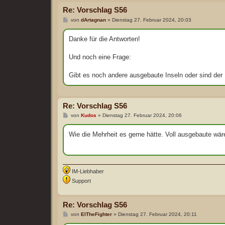
Re: Vorschlag S56
B
von
dArtagnan
»
Dienstag 27. Februar 2024, 20:03
e
i
t
Danke für die Antworten!
r
a
g
Und noch eine Frage:
Gibt es noch andere ausgebaute Inseln oder sind der
Re: Vorschlag S56
B
von
Kudos
»
Dienstag 27. Februar 2024, 20:06
e
i
t
Wie die Mehrheit es gerne hätte. Voll ausgebaute wär
r
a
g
IM-Liebhaber
Support
Re: Vorschlag S56
B
von
ElTheFighter
»
Dienstag 27. Februar 2024, 20:11
e