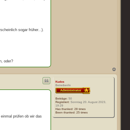
cheinlich sogar früher...).
n, oder?
N
a
c
h
Kudos
o
Betreiber/in
b
e
n
Beiträge:
50
Registriert:
Sonntag 20. August 2023,
19:29
Has thanked:
28 times
Been thanked:
25 times
h einmal prüfen ob wir das