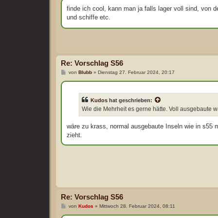
i
t
finde ich cool, kann man ja falls lager voll sind, vo
r
und schiffe etc.
a
g
Re: Vorschlag S56
B
von
Blubb
»
Dienstag 27. Februar 2024, 20:17
e
i
t
r
Kudos
hat geschrieben:
a
g
Wie die Mehrheit es gerne hätte. Voll ausgebaute w
wäre zu krass, normal ausgebaute Inseln wie in s55 m
zieht.
Re: Vorschlag S56
B
von
Kudos
»
Mittwoch 28. Februar 2024, 08:11
e
i