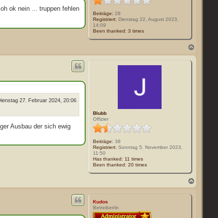
e
oh ok nein ... truppen fehlen
n
Beiträge:
28
Registriert:
Dienstag 22. August 2023,
14:09
Been thanked:
3 times
N
a
c
h
o
b
e
n
ienstag 27. Februar 2024, 20:06
Blubb
Offizier
iger Ausbau der sich ewig
Beiträge:
38
Registriert:
Sonntag 5. November 2023,
11:50
Has thanked:
11 times
Been thanked:
20 times
N
a
c
h
Kudos
o
Betreiber/in
b