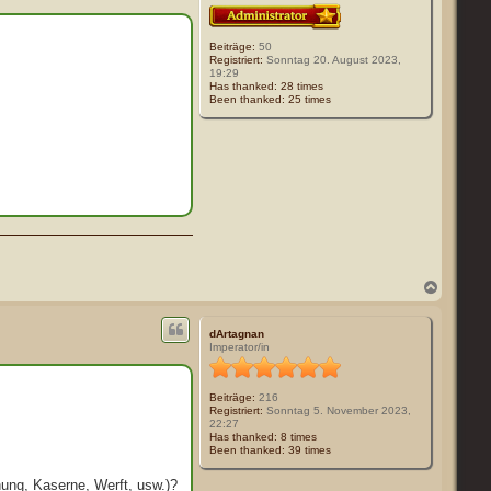
b
e
n
Beiträge:
50
Registriert:
Sonntag 20. August 2023,
19:29
Has thanked:
28 times
Been thanked:
25 times
N
a
c
h
dArtagnan
o
Imperator/in
b
e
n
Beiträge:
216
Registriert:
Sonntag 5. November 2023,
22:27
Has thanked:
8 times
Been thanked:
39 times
ung, Kaserne, Werft, usw.)?