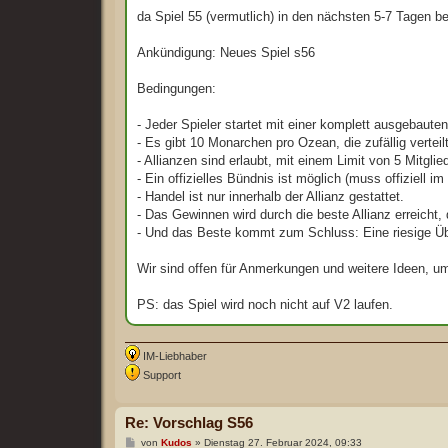
a
g
da Spiel 55 (vermutlich) in den nächsten 5-7 Tagen be
Ankündigung: Neues Spiel s56
Bedingungen:
- Jeder Spieler startet mit einer komplett ausgebauten
- Es gibt 10 Monarchen pro Ozean, die zufällig verteilt
- Allianzen sind erlaubt, mit einem Limit von 5 Mitglied
- Ein offizielles Bündnis ist möglich (muss offiziell
- Handel ist nur innerhalb der Allianz gestattet.
- Das Gewinnen wird durch die beste Allianz erreicht,
- Und das Beste kommt zum Schluss: Eine riesige Üb
Wir sind offen für Anmerkungen und weitere Ideen, u
PS: das Spiel wird noch nicht auf V2 laufen.
IM-Liebhaber
Support
Re: Vorschlag S56
B
von
Kudos
»
Dienstag 27. Februar 2024, 09:33