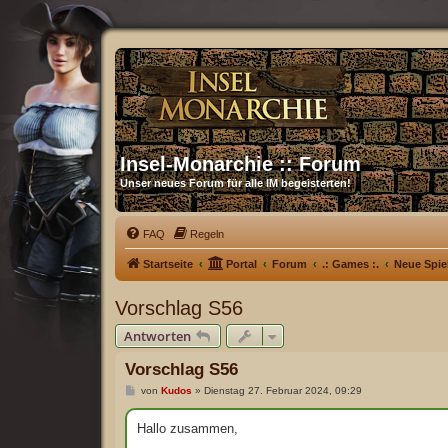
Insel-Monarchie :: Forum
Unser neues Forum für alle IM begeisterten!
FAQ
Regeln
Startseite
Portal
Forum
.: Games :.
Neue Spie
Vorschlag S56
Antworten
Vorschlag S56
B
von
Kudos
»
Dienstag 27. Februar 2024, 09:29
e
i
t
Hallo zusammen,
r