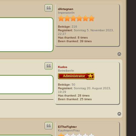
a
c
h
dArtagnan
o
Imperator/in
b
e
n
Beiträge:
216
Registriert:
Sonntag 5. November 2023,
22:27
Has thanked:
8 times
Been thanked:
39 times
N
a
c
h
Kudos
o
Betreiber/in
b
e
n
Beiträge:
50
Registriert:
Sonntag 20. August 2023,
19:29
Has thanked:
28 times
Been thanked:
25 times
N
a
c
h
ElTheFighter
o
Kaufmann/Frau
b