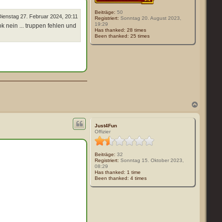
e
n
Beiträge:
50
Dienstag 27. Februar 2024, 20:11
Registriert:
Sonntag 20. August 2023,
19:29
k nein ... truppen fehlen und
Has thanked:
28 times
Been thanked:
25 times
N
a
c
h
Just4Fun
o
Offizier
b
e
n
Beiträge:
32
Registriert:
Sonntag 15. Oktober 2023,
08:29
Has thanked:
1 time
Been thanked:
4 times