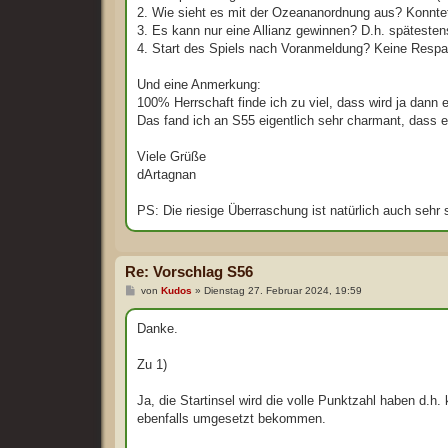
2. Wie sieht es mit der Ozeananordnung aus? Konntet
3. Es kann nur eine Allianz gewinnen? D.h. spätest
4. Start des Spiels nach Voranmeldung? Keine Resp
Und eine Anmerkung:
100% Herrschaft finde ich zu viel, dass wird ja dann 
Das fand ich an S55 eigentlich sehr charmant, dass e
Viele Grüße
dArtagnan
PS: Die riesige Überraschung ist natürlich auch sehr
Re: Vorschlag S56
B
von
Kudos
»
Dienstag 27. Februar 2024, 19:59
e
i
t
Danke.
r
a
g
Zu 1)
Ja, die Startinsel wird die volle Punktzahl haben d.h.
ebenfalls umgesetzt bekommen.