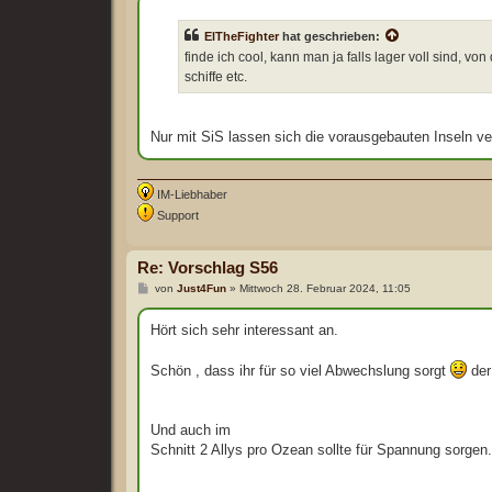
t
r
ElTheFighter
hat geschrieben:
a
g
finde ich cool, kann man ja falls lager voll sind, v
schiffe etc.
Nur mit SiS lassen sich die vorausgebauten Inseln ve
IM-Liebhaber
Support
Re: Vorschlag S56
B
von
Just4Fun
»
Mittwoch 28. Februar 2024, 11:05
e
i
t
Hört sich sehr interessant an.
r
a
g
Schön , dass ihr für so viel Abwechslung sorgt
der 
Und auch im
Schnitt 2 Allys pro Ozean sollte für Spannung sorgen.