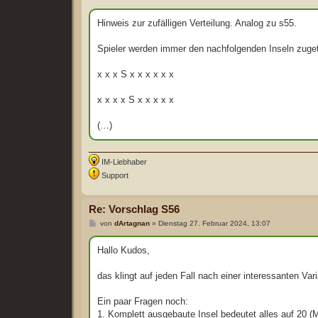
e
i
t
Hinweis zur zufälligen Verteilung. Analog zu s55.
r
a
g
Spieler werden immer den nachfolgenden Inseln zugetei
x x x S x x x x x x
x x x x S x x x x x
(…)
IM-Liebhaber
Support
Re: Vorschlag S56
B
von
dArtagnan
»
Dienstag 27. Februar 2024, 13:07
e
i
t
Hallo Kudos,
r
a
g
das klingt auf jeden Fall nach einer interessanten Vari
Ein paar Fragen noch:
1. Komplett ausgebaute Insel bedeutet alles auf 20 