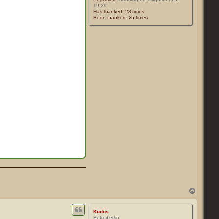
19:29
Has thanked:
28 times
Been thanked:
25 times
N
a
c
h
Kudos
o
Betreiber/in