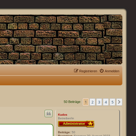
Registrieren
Anmelden
1
2
3
4
5
Nächs
50 Beiträge
Kudos
Betreiber/in
Beiträge:
50
Registriert:
Sonntag 20. August 2023,