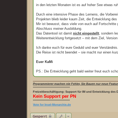
a
g
in den letzten Monaten ist es auf hoher See etwas r
Durch eine intensive Phase des Lernens, die Vorberei
Projekten blieb leider kaum Zeit, die Entwicklung des
Mir ist bewusst, dass viele von euch auf Fortschritte 
Abschluss meiner Ausbildung.
Das Datentool ist damit
nicht eingestellt
, sondern le
Weiterentwicklung fortgesetzt – mit dem Ziel, Version 
Ich danke euch für eure Geduld und euer Verständnis
Die Reise ist nicht beendet – sie macht nur einen ku
Euer KaMi
PS.: Die Entwicklung geht bald weiter freut euch scho
Programmierer machen nie Fehler, Sie Bauen nur neue Featur
***********************************
Freizeitbeschäftigung: Support für IM und Entwicklung des 
Kein Support per PN
***********************************
Vote for Insel-Monarchie.de
Gesperrt