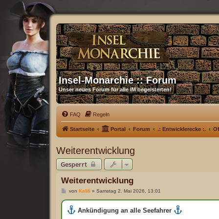
Insel-Monarchie :: Forum
Unser neues Forum für alle IM begeisterten!
FAQ
Regeln
Startseite
Portal
Forum
.: Entwicklerecke :.
Of
Weiterentwicklung
Gesperrt
Weiterentwicklung
B
von
KaMi
»
Samstag 2. Mai 2026, 13:01
e
i
t
Ankündigung an alle Seefahrer
r