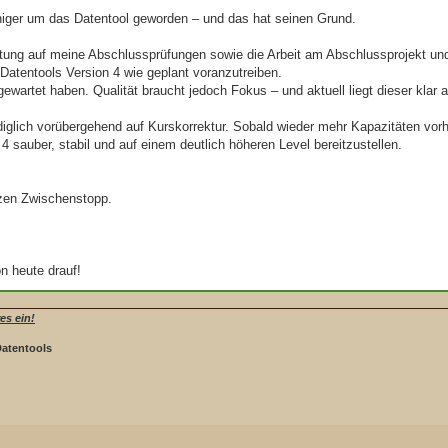
uhiger um das Datentool geworden – und das hat seinen Grund.
tung auf meine Abschlussprüfungen sowie die Arbeit am Abschlussprojekt und
 Datentools Version 4 wie geplant voranzutreiben.
gewartet haben. Qualität braucht jedoch Fokus – und aktuell liegt dieser klar 
diglich vorübergehend auf Kurskorrektur. Sobald wieder mehr Kapazitäten vorh
4 sauber, stabil und auf einem deutlich höheren Level bereitzustellen.
.
rzen Zwischenstopp.
n heute drauf!
es ein!
Datentools