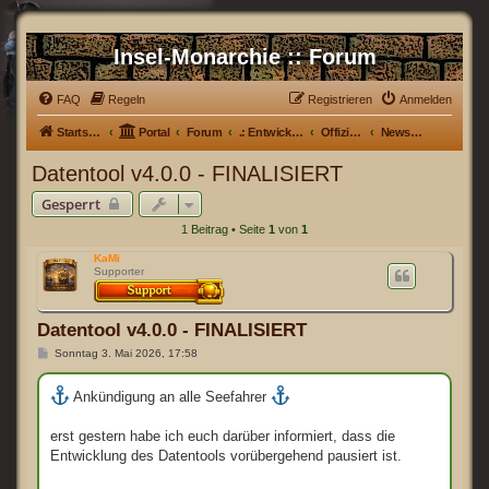
Insel-Monarchie :: Forum
FAQ
Regeln
Registrieren
Anmelden
Startseite
Portal
Forum
.: Entwicklerecke :.
Offizielles Datentool
News / Updates
Datentool v4.0.0 - FINALISIERT
Gesperrt
1 Beitrag • Seite
1
von
1
KaMi
Supporter
Datentool v4.0.0 - FINALISIERT
B
Sonntag 3. Mai 2026, 17:58
e
i
t
Ankündigung an alle Seefahrer
r
a
g
erst gestern habe ich euch darüber informiert, dass die
Entwicklung des Datentools vorübergehend pausiert ist.