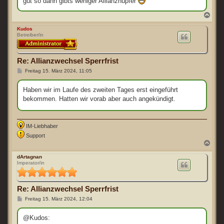
gut so dann gibts weniger Allianzhüpfer
N
a
c
Kudos
Betreiber/in
h
o
b
e
Re: Allianzwechsel Sperrfrist
n
B
Freitag 15. März 2024, 11:05
e
i
t
Haben wir im Laufe des zweiten Tages erst eingeführt
r
bekommen. Hatten wir vorab aber auch angekündigt.
a
g
IM-Liebhaber
Support
N
a
c
dArtagnan
Imperator/in
h
o
b
e
Re: Allianzwechsel Sperrfrist
n
B
Freitag 15. März 2024, 12:04
e
i
t
@Kudos:
r