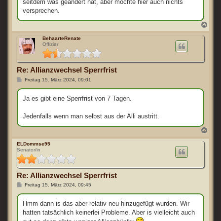
seitdem was geändert hat, aber möchte hier auch nichts
versprechen.
N
a
c
BehaarteRenate
Offizier
h
o
b
e
Re: Allianzwechsel Sperrfrist
n
B
Freitag 15. März 2024, 09:01
e
i
t
Ja es gibt eine Sperrfrist von 7 Tagen.
r
a
g
Jedenfalls wenn man selbst aus der Alli austritt.
N
a
c
ELDommse95
Senator/in
h
o
b
e
Re: Allianzwechsel Sperrfrist
n
B
Freitag 15. März 2024, 09:45
e
i
t
Hmm dann is das aber relativ neu hinzugefügt wurden. Wir
r
hatten tatsächlich keinerlei Probleme. Aber is vielleicht auch
a
g