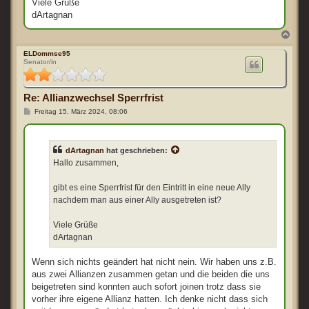
Viele Grüße
dArtagnan
N
a
c
ELDommse95
Senator/in
h
o
b
e
Re: Allianzwechsel Sperrfrist
n
B
Freitag 15. März 2024, 08:06
e
i
t
r
dArtagnan
hat geschrieben:
a
g
Hallo zusammen,
gibt es eine Sperrfrist für den Eintritt in eine neue Ally
nachdem man aus einer Ally ausgetreten ist?
Viele Grüße
dArtagnan
Wenn sich nichts geändert hat nicht nein. Wir haben uns z.B.
aus zwei Allianzen zusammen getan und die beiden die uns
beigetreten sind konnten auch sofort joinen trotz dass sie
vorher ihre eigene Allianz hatten. Ich denke nicht dass sich