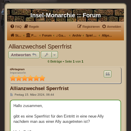
Insel-Monarchie :: Forum
FAQ
Regeln
Registrieren
Anmelden
Startseite
Portal
Forum
.: Games :.
Archiv
Spiel 56 [Spiel abgeschlossen]
Allgemein
Allianzwechsel Sperrfrist
Antworten
6 Beiträge • Seite
1
von
1
dArtagnan
Imperator/in
Allianzwechsel Sperrfrist
B
Freitag 15. März 2024, 06:44
e
i
t
Hallo zusammen,
r
a
g
gibt es eine Sperrfrist für den Eintritt in eine neue Ally
nachdem man aus einer Ally ausgetreten ist?