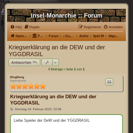
Insel-Monarchie :: Forum
FAQ
Regeln
Registrieren
Anmelden
Startseite
Portal
Forum
.: Games :.
Archiv
Spiel 59
Allgemein
Kriegserklärung an die DEW und der
YGGDRASIL
Antworten
8 Beiträge • Seite
1
von
1
DingDong
Imperator/in
Kriegserklärung an die DEW und der
YGGDRASIL
B
Sonntag 16. Februar 2025, 22:06
e
i
t
Liebe Spieler der DeW und der YGGDRASIL
r
a
g