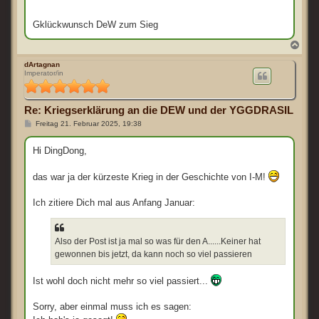
a
g
Gklückwunsch DeW zum Sieg
N
a
c
dArtagnan
Imperator/in
h
o
b
e
Re: Kriegserklärung an die DEW und der YGGDRASIL
n
B
Freitag 21. Februar 2025, 19:38
e
i
t
Hi DingDong,
r
a
g
das war ja der kürzeste Krieg in der Geschichte von I-M!
Ich zitiere Dich mal aus Anfang Januar:
Also der Post ist ja mal so was für den A......Keiner hat
gewonnen bis jetzt, da kann noch so viel passieren
Ist wohl doch nicht mehr so viel passiert...
Sorry, aber einmal muss ich es sagen: