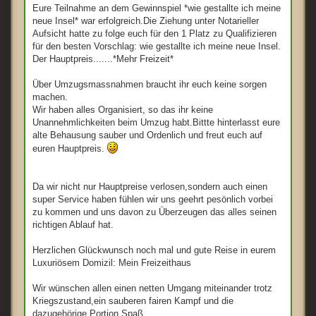
Eure Teilnahme an dem Gewinnspiel *wie gestallte ich meine
neue Insel* war erfolgreich.Die Ziehung unter Notarieller
Aufsicht hatte zu folge euch für den 1 Platz zu Qualifizieren
für den besten Vorschlag: wie gestallte ich meine neue Insel.
Der Hauptpreis.......*Mehr Freizeit*
Über Umzugsmassnahmen braucht ihr euch keine sorgen
machen.
Wir haben alles Organisiert, so das ihr keine
Unannehmlichkeiten beim Umzug habt.Bittte hinterlasst eure
alte Behausung sauber und Ordenlich und freut euch auf
euren Hauptpreis.
Da wir nicht nur Hauptpreise verlosen,sondern auch einen
super Service haben fühlen wir uns geehrt pesönlich vorbei
zu kommen und uns davon zu Überzeugen das alles seinen
richtigen Ablauf hat.
Herzlichen Glückwunsch noch mal und gute Reise in eurem
Luxuriösem Domizil: Mein Freizeithaus
Wir wünschen allen einen netten Umgang miteinander trotz
Kriegszustand,ein sauberen fairen Kampf und die
dazugehörige Portion Spaß