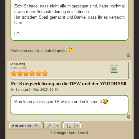
Echt Schade, dass nicht alle mitgezogen sind, hätte nochmal
etwas mehr Herausforderung sein können...
Hat trotzdem Spaß gemacht und Danke, dass ihr es versucht
habt.
LG
Mich kennt man nicht...hab ich gehört
N
a
c
DingDong
Imperator/in
h
o
b
e
Re: Kriegserklärung an die DEW und der YGGDRASIL
n
B
Sonntag 9. März 2025, 10:44
e
i
t
Man kann aber sagen TR war unter den letzten 3
r
a
g
N
a
Antworten
c
h
8 Beiträge • Seite
1
von
1
o
b