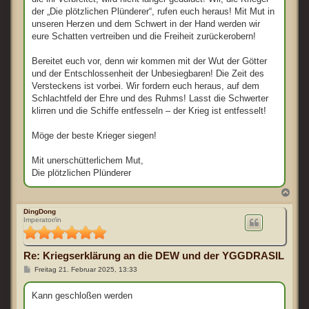
der „Die plötzlichen Plünderer“, rufen euch heraus! Mit Mut in
unseren Herzen und dem Schwert in der Hand werden wir
eure Schatten vertreiben und die Freiheit zurückerobern!
Bereitet euch vor, denn wir kommen mit der Wut der Götter
und der Entschlossenheit der Unbesiegbaren! Die Zeit des
Versteckens ist vorbei. Wir fordern euch heraus, auf dem
Schlachtfeld der Ehre und des Ruhms! Lasst die Schwerter
klirren und die Schiffe entfesseln – der Krieg ist entfesselt!
Möge der beste Krieger siegen!
Mit unerschütterlichem Mut,
Die plötzlichen Plünderer
N
a
c
DingDong
Imperator/in
h
o
b
e
Re: Kriegserklärung an die DEW und der YGGDRASIL
n
B
Freitag 21. Februar 2025, 13:33
e
i
t
Kann geschloßen werden
r