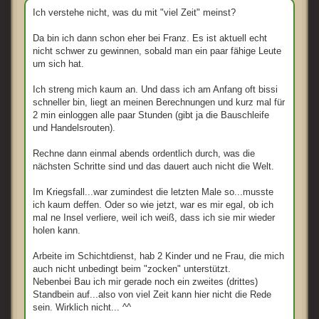
i
t
Ich verstehe nicht, was du mit "viel Zeit" meinst?
r
a
g
Da bin ich dann schon eher bei Franz. Es ist aktuell echt
nicht schwer zu gewinnen, sobald man ein paar fähige Leute
um sich hat.
Ich streng mich kaum an. Und dass ich am Anfang oft bissi
schneller bin, liegt an meinen Berechnungen und kurz mal für
2 min einloggen alle paar Stunden (gibt ja die Bauschleife
und Handelsrouten).
Rechne dann einmal abends ordentlich durch, was die
nächsten Schritte sind und das dauert auch nicht die Welt.
Im Kriegsfall...war zumindest die letzten Male so...musste
ich kaum deffen. Oder so wie jetzt, war es mir egal, ob ich
mal ne Insel verliere, weil ich weiß, dass ich sie mir wieder
holen kann.
Arbeite im Schichtdienst, hab 2 Kinder und ne Frau, die mich
auch nicht unbedingt beim "zocken" unterstützt.
Nebenbei Bau ich mir gerade noch ein zweites (drittes)
Standbein auf...also von viel Zeit kann hier nicht die Rede
sein. Wirklich nicht... ^^