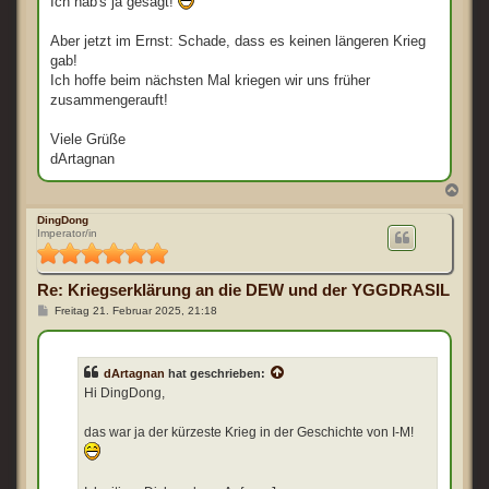
Ich hab's ja gesagt!
Aber jetzt im Ernst: Schade, dass es keinen längeren Krieg
gab!
Ich hoffe beim nächsten Mal kriegen wir uns früher
zusammengerauft!
Viele Grüße
dArtagnan
N
a
c
DingDong
Imperator/in
h
o
b
e
Re: Kriegserklärung an die DEW und der YGGDRASIL
n
B
Freitag 21. Februar 2025, 21:18
e
i
t
r
dArtagnan
hat geschrieben:
a
g
Hi DingDong,
das war ja der kürzeste Krieg in der Geschichte von I-M!