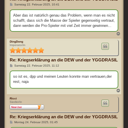
n
B
Samstag 22. Februar 2025, 10:41
e
i
t
Aber das ist natürlich genau das Problem, wenn man es nicht
r
schafft, dass sich die Masse der Spieler gegenseitig vertraut,
a
g
dann werden die Pro-Spieler mit viel Zeit immer gewinnen...
N
a
c
DingDong
Imperator/in
h
o
b
e
Re: Kriegserklärung an die DEW und der YGGDRASIL
n
B
Samstag 22. Februar 2025, 11:12
e
i
t
so ist es, dpp und meinen Leuten konnte man vertrauen,der
r
rest, naja
a
g
N
a
c
Ricci
Siedler/in
h
o
b
e
Re: Kriegserklärung an die DEW und der YGGDRASIL
n
B
Montag 24. Februar 2025, 01:45
e