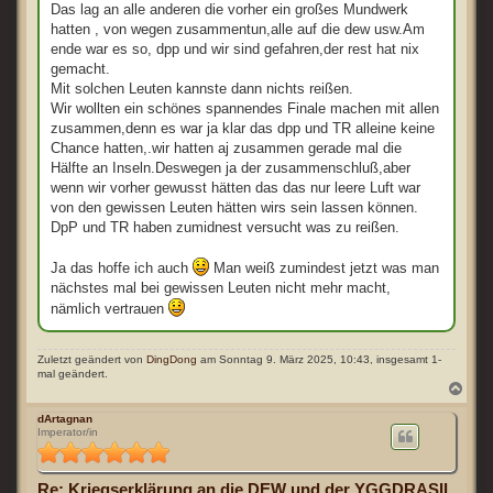
Das lag an alle anderen die vorher ein großes Mundwerk
hatten , von wegen zusammentun,alle auf die dew usw.Am
ende war es so, dpp und wir sind gefahren,der rest hat nix
gemacht.
Mit solchen Leuten kannste dann nichts reißen.
Wir wollten ein schönes spannendes Finale machen mit allen
zusammen,denn es war ja klar das dpp und TR alleine keine
Chance hatten,.wir hatten aj zusammen gerade mal die
Hälfte an Inseln.Deswegen ja der zusammenschluß,aber
wenn wir vorher gewusst hätten das das nur leere Luft war
von den gewissen Leuten hätten wirs sein lassen können.
DpP und TR haben zumidnest versucht was zu reißen.
Ja das hoffe ich auch
Man weiß zumindest jetzt was man
nächstes mal bei gewissen Leuten nicht mehr macht,
nämlich vertrauen
Zuletzt geändert von
DingDong
am Sonntag 9. März 2025, 10:43, insgesamt 1-
mal geändert.
N
a
c
dArtagnan
Imperator/in
h
o
b
e
Re: Kriegserklärung an die DEW und der YGGDRASIL