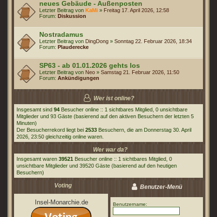
neues Gebäude - Außenposten
Letzter Beitrag von
KaMi
»
Freitag 17. April 2026, 12:58
Forum:
Diskussion
Nostradamus
Letzter Beitrag von
DingDong
»
Sonntag 22. Februar 2026, 18:34
Forum:
Plauderecke
SP63 - ab 01.01.2026 gehts los
Letzter Beitrag von
Neo
»
Samstag 21. Februar 2026, 11:50
Forum:
Ankündigungen
Wer ist online?
Insgesamt sind
94
Besucher online :: 1 sichtbares Mitglied, 0 unsichtbare
Mitglieder und 93 Gäste (basierend auf den aktiven Besuchern der letzten 5
Minuten)
Der Besucherrekord liegt bei
2533
Besuchern, die am Donnerstag 30. April
2026, 23:50 gleichzeitig online waren.
Wer war da?
Insgesamt waren
39521
Besucher online :: 1 sichtbares Mitglied, 0
unsichtbare Mitglieder und 39520 Gäste (basierend auf den heutigen
Besuchern)
Voting
Benutzer-Menü
Insel-Monarchie.de
Benutzername: