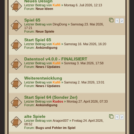
Neues Design
Letzter Beitrag von
KaMi
»
Montag 6. Juli 2026, 12:13
Forum:
Neue Ideen
Spiel 65
1
2
Letzter Beitrag von
DingDong
»
Samstag 23. Mai 2026,
17:21
Forum:
Neue Spiele
Start Spiel 65
Letzter Beitrag von
KaMi
»
Samstag 16. Mai 2026, 16:20
Forum:
Ankündigung
Datentool v4.0.0 - FINALISIERT
Letzter Beitrag von
KaMi
»
Sonntag 3. Mai 2026, 17:58
Forum:
News / Updates
Weiterentwicklung
Letzter Beitrag von
KaMi
»
Samstag 2. Mai 2026, 13:01
Forum:
News / Updates
Start Spiel 64 (Sonder 2er)
Letzter Beitrag von
Kudos
»
Montag 27. April 2026, 07:33
Forum:
Ankündigung
alte Spiele
1
2
Letzter Beitrag von
Aragon007
»
Freitag 24. April 2026,
08:52
Forum:
Bugs und Fehler im Spiel