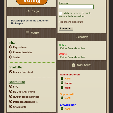
Passwort:
Umfrage
Mich bei jedem Besuch
automatisch anmelden
Derzeit gibt es keine aktuellen
Registriere dich jetzt!
Umfragen
Menü
Freunde
Inhalt
Online
Registrieren
Keine Freunde online
Foren-Übersicht
Offline
Keine Freunde offline
Suche
Das Team
Spielhilfe
Kami´s Datentool
Administratoren
KaMi
Board-Hilfe
Kudos
FAQ
Wolfi
BBCode-Anleitung
Supporter/in
Nutzungsbedingungen
KaMi
Datenschutzrichtlinie
Entwickler/in
Chatiquette
KaMi