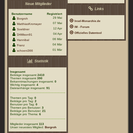
Neue Mitglieder
Links
Benutzername
Registriert
29 Mai
Borgroh
Insel-Monarchie.de
07 Mai
MatthiasKromayer
IM - Forum
12 Apr
Soeldner
Offizielles Datentool
04 Apr
DrWilson91
06 Mär
Hannibal
04 Mär
Franz
01 Mär
schoeni366
Statistik
Insgesamt
Beiträge insgesamt
2410
Themen insgesamt
390
Bekanntmachungen insgesamt:
0
Wichtig insgesamt:
4
Dateianhänge insgesamt:
91
Themen pro Tag:
0
Beiträge pro Tag:
2
Benutzer pro Tag:
0
Themen pro Benutzer:
3
Beiträge pro Benutzer:
21
Beiträge pro Thema:
6
Mitglieder insgesamt
113
Unser neuestes Mitglied:
Borgroh