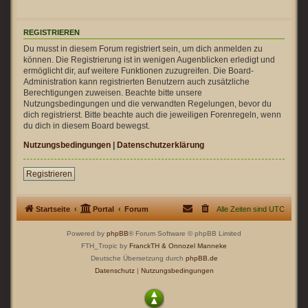
REGISTRIEREN
Du musst in diesem Forum registriert sein, um dich anmelden zu
können. Die Registrierung ist in wenigen Augenblicken erledigt und
ermöglicht dir, auf weitere Funktionen zuzugreifen. Die Board-
Administration kann registrierten Benutzern auch zusätzliche
Berechtigungen zuweisen. Beachte bitte unsere
Nutzungsbedingungen und die verwandten Regelungen, bevor du
dich registrierst. Bitte beachte auch die jeweiligen Forenregeln, wenn
du dich in diesem Board bewegst.
Nutzungsbedingungen
|
Datenschutzerklärung
Registrieren
Startseite
Portal
Forum
Alle Zeiten sind
UTC
Powered by
phpBB
® Forum Software © phpBB Limited
FTH_Tropic by
FranckTH
& Onnozel Manneke
Deutsche Übersetzung durch
phpBB.de
Datenschutz
|
Nutzungsbedingungen