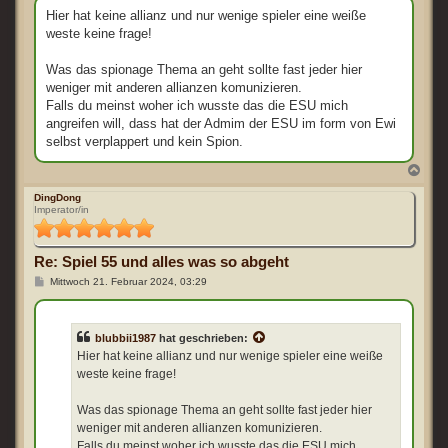
i
t
Hier hat keine allianz und nur wenige spieler eine weiße
r
weste keine frage!
a
g
Was das spionage Thema an geht sollte fast jeder hier
weniger mit anderen allianzen komunizieren.
Falls du meinst woher ich wusste das die ESU mich
angreifen will, dass hat der Admim der ESU im form von Ewi
selbst verplappert und kein Spion.
N
a
c
DingDong
Imperator/in
h
o
b
e
Re: Spiel 55 und alles was so abgeht
n
B
Mittwoch 21. Februar 2024, 03:29
e
i
t
r
blubbii1987
hat geschrieben:
a
g
Hier hat keine allianz und nur wenige spieler eine weiße
weste keine frage!
Was das spionage Thema an geht sollte fast jeder hier
weniger mit anderen allianzen komunizieren.
Falls du meinst woher ich wusste das die ESU mich