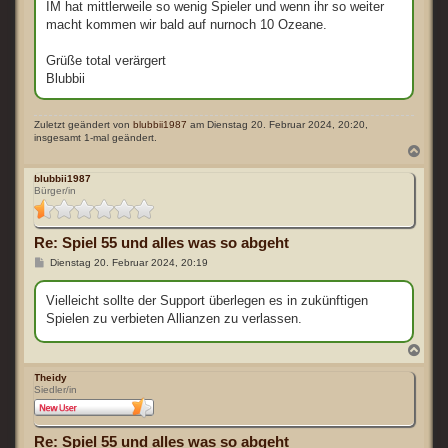
IM hat mittlerweile so wenig Spieler und wenn ihr so weiter
macht kommen wir bald auf nurnoch 10 Ozeane.
Grüße total verärgert
Blubbii
Zuletzt geändert von
blubbii1987
am Dienstag 20. Februar 2024, 20:20,
insgesamt 1-mal geändert.
N
a
c
blubbii1987
Bürger/in
h
o
b
e
Re: Spiel 55 und alles was so abgeht
n
B
Dienstag 20. Februar 2024, 20:19
e
i
t
Vielleicht sollte der Support überlegen es in zukünftigen
r
Spielen zu verbieten Allianzen zu verlassen.
a
g
N
a
c
Theidy
Siedler/in
h
o
b
e
Re: Spiel 55 und alles was so abgeht
n