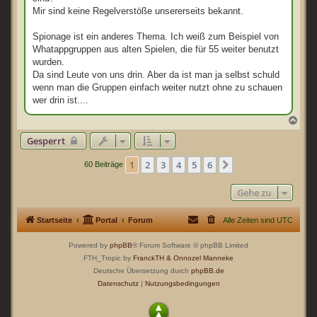
Mir sind keine Regelverstöße unsererseits bekannt.
Spionage ist ein anderes Thema. Ich weiß zum Beispiel von
Whatappgruppen aus alten Spielen, die für 55 weiter benutzt
wurden.
Da sind Leute von uns drin. Aber da ist man ja selbst schuld
wenn man die Gruppen einfach weiter nutzt ohne zu schauen
wer drin ist....
N
a
Gesperrt
c
h
o
1
2
3
4
5
6
Nächste
60 Beiträge
b
e
n
Gehe zu
Startseite
Portal
Forum
Alle Zeiten sind
UTC
Powered by
phpBB
® Forum Software © phpBB Limited
FTH_Tropic by
FranckTH
& Onnozel Manneke
Deutsche Übersetzung durch
phpBB.de
Datenschutz
|
Nutzungsbedingungen