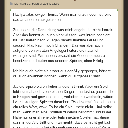
B
Dienstag 20. Februar 2024, 22:02
e
i
t
Hachja...das ewige Thema. Wenn man unzufrieden ist, wird
r
das an anderen ausgelassen...
a
g
Zumindest die Darstellung was mich angeht, ist nicht korrekt.
Aber das kannst du auch nicht wissen, was intern passiert
ist. Wir hatten nach 2 Tagen bereits inaktive Leute und
dadurch klar, kaum noch Chancen. Das war aber auch
aufgrund von privaten Angelegenheiten, die natürlich
wichtiger sind. Wir haben versucht die Accounts neu zu
besetzen mit Leuten aus anderen Spielen, ohne Erfolg.
Ich bin auch nicht als erster aus der Ally gegangen, hättest
du auch erwähnen können, wenn du aufgepasst hast.
Ja, die Spiele waren früher anders, stimmt. Aber ein Spiel
lebt nunmal auch von solchen Dingen...hättest du jedem, der
in Kriegen mal gewechselt ist, verboten, zu wechseln, würde
IM mit wenigen Spielern dastehen. "Hochverrat" find ich auch
ein tolles Wort, wow. Es ist ein Spiel, mehr nicht. Und sollte
man, wenn man eine Position zugelost bekommt und in der
Nähe nur unerfahrene oder teils inaktive Spieler hat, diese
dann in der Ally trifft und man merkt, dass es nicht gut läuft,
dann autoamtisch freiwillig verlieren und untergehen? Wozu