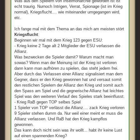
Was aus den Spielern von Inselmonarchie geworden ist ist
echt traurig. Nurnoch Intrigen, Verrat, Spionage (ist im Krieg
normal), Kriegsflucht.... wie miteinander umgegangen wird,
etc.
Ich fange mal mit dem Thema an das mich am meisten stört
Kriegsflucht
:
Beginnen wir mal mit dem Krieg 123 gegen ESU:
- Krieg keine 2 Tage alt 2 Mitglieder der ESU verlassen die
Allianz.
Was bezwecken die Spieler damit? Warum macht man
sowas? Wenn man der Meinung ist der Krieg ist verloren
dann kann man aufhören zu spielen, das steht jedem frei.
Aber durch das Verlassen einer Allianz signalisiert man dem
Gegner, dass er den Krieg gewonnen hat und versaut somit
den restlichen Spielern der Allianz den Krieg und somit auch
den Spass am Spiel und die gegnerische Allianz hat leichtes
Spiel was den weiteren Verlauf des Spieles stark beeinflusst.
- Krieg RaB gegen TOP selbes Spiel
1 Spieler von TOP verlässt die Allianz.... zack Krieg verloren
9 Spieler stehen dumm da. Nur weil einer meint er muss die
Allianz verlassen. Und RaB hat den Krieg kampflos
gewonnen.
Das kann doch nicht sein was ihr wollt... habt ihr keine Lust
auf einen spannenden Krieg?