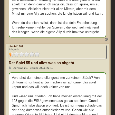
spielt man denn dann? Ich sage dir, dass ich spiele, um zu
gewinnen. Vielleicht nicht mit allen Mitteln, aber mit dem
Mittel mir eine Ally zu suchen, die Erfolg haben will und kann.
Wenn du das nicht willst, dann ist das dein Entscheidung.
Ich sehe keinen Fehler bei Spielern, die wechseln während
des Krieges, wenn die eigene Ally durch Inaktive untergeht.
N
a
c
blubbii1987
Bürger/in
h
o
b
e
Re: Spiel 55 und alles was so abgeht
n
B
Dienstag 20. Februar 2024, 22:10
e
i
t
Verstehst du meine stellungsnahme zu keinem Stück? Von
r
dir kommt nur kontra. So machen wir auf dauer das spiel
a
g
kaputt und das will doch keiner von uns.
Und wieso unzufrieden. Ich habe meinen ersten krieg mit der
123 gegen die ESU gewonnen aus genau so einem Grund.
Sprich ich habe davon profitiert. Es ist nur mega schade das
der Krieg durch was entschieden wurde. Genau wie alle
anderen Kriege in 55 bisher. Und nicht durch soldaten und