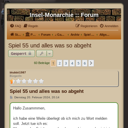
Insel-Monarchie :: Forum
FAQ
Regeln
Registrieren
Anmelden
Startseite
Portal
Forum
.: Games :.
Archiv
Spiel 55 [Spiel abgeschlossen}
Allgemein
Spiel 55 und alles was so abgeht
Gesperrt
1
2
3
4
5
6
Nächste
60 Beiträge
blubbii1987
Bürger/in
Spiel 55 und alles was so abgeht
B
Dienstag 20. Februar 2024, 20:14
e
i
t
Hallo Zusammmen,
r
a
g
ich habe eine Weile überlegt ob ich mich zu Wort melden
soll. Jetzt tue ich es: