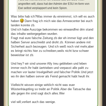
angreifen will, dass hat der Admim der ESU im form von
Ewi selbst verplappert und kein Spion.
Was bitte hab ich?Was immer du einnimmst, ich will es auch
haben
Dann frag ich mich wie das Armeecenter bei euch
landen konnte zb.
Und ich habe Auszüge bekommen wo einwandfrei drin stand
das inhalte weitergegeben wurden.
Fragt mal eure falsche Zeitung zb der eh immer lügt und den
halben Server anschreibt und droht zb. Können andere mit
Sicherheit auch bezeugen. Und ich weiß noch viel mehr,aber
es bringt nichts hier zu schreiben,weils nicht bzw schwer
beweisbar ist zb.
Und hey? wir sind unserer Ally treu geblieben und leben
immer noch.Ihr habt üertrieben und verpasst alle paltt zu
machen vor lauter Inselgeilheit und falscher Politik.Und jetzt
wo ihr den halben server als Feind gemacht habt heult ihr.
Vielleicht wissen einige wirklich nicht was euer
Wüstenhäuptling so treibt an Politik.Aber die Tatsache das
alle gegen ihn sind sagt doch alles.Wer
viel will,verliert auch das wenige.