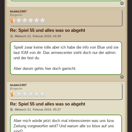
N
a
c
blubbii1987
Bürger/in
h
o
b
e
Re: Spiel 55 und alles was so abgeht
n
B
Mittwoch 21. Februar 2024, 04:38
e
i
t
Spielt zwar keine rolle aber ich habe die info von Blue und sie
r
laut IGM von dir. Das armeecenter sieht doch nur der admin
a
g
und der bist du.
Aber darum gehts hier doch garnicht.
N
a
c
blubbii1987
Bürger/in
h
o
b
e
Re: Spiel 55 und alles was so abgeht
n
B
Mittwoch 21. Februar 2024, 05:37
e
i
t
Aber mich würde jetzt doch mal interessieren was uns bzw.
r
Zeitung vorgeworfen wird? Und warum alle so böse auf uns
a
g
sind?