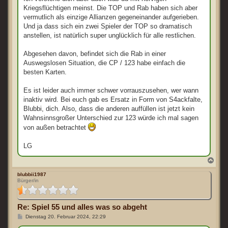
Kriegsflüchtigen meinst. Die TOP und Rab haben sich aber
vermutlich als einzige Allianzen gegeneinander aufgerieben.
Und ja dass sich ein zwei Spieler der TOP so dramatisch
anstellen, ist natürlich super unglücklich für alle restlichen.
Abgesehen davon, befindet sich die Rab in einer
Auswegslosen Situation, die CP / 123 habe einfach die
besten Karten.
Es ist leider auch immer schwer vorrauszusehen, wer wann
inaktiv wird. Bei euch gab es Ersatz in Form von S4ackfalte,
Blubbi, dich. Also, dass die anderen auffüllen ist jetzt kein
Wahnsinnsgroßer Unterschied zur 123 würde ich mal sagen
von außen betrachtet
LG
N
a
c
blubbii1987
Bürger/in
h
o
b
e
Re: Spiel 55 und alles was so abgeht
n
B
Dienstag 20. Februar 2024, 22:29
e