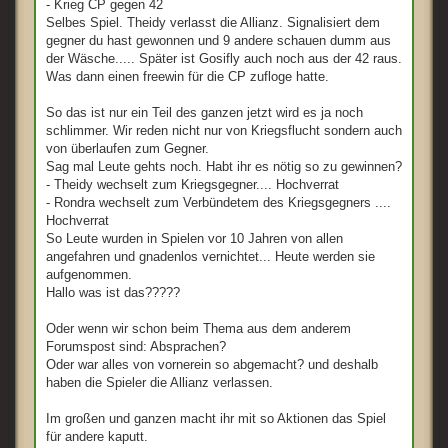
- Krieg CP gegen 42
Selbes Spiel. Theidy verlasst die Allianz. Signalisiert dem
gegner du hast gewonnen und 9 andere schauen dumm aus
der Wäsche..... Später ist Gosifly auch noch aus der 42 raus.
Was dann einen freewin für die CP zufloge hatte.
So das ist nur ein Teil des ganzen jetzt wird es ja noch
schlimmer. Wir reden nicht nur von Kriegsflucht sondern auch
von überlaufen zum Gegner.
Sag mal Leute gehts noch. Habt ihr es nötig so zu gewinnen?
- Theidy wechselt zum Kriegsgegner.... Hochverrat
- Rondra wechselt zum Verbündetem des Kriegsgegners ....
Hochverrat
So Leute wurden in Spielen vor 10 Jahren von allen
angefahren und gnadenlos vernichtet... Heute werden sie
aufgenommen.
Hallo was ist das?????
Oder wenn wir schon beim Thema aus dem anderem
Forumspost sind: Absprachen?
Oder war alles von vornerein so abgemacht? und deshalb
haben die Spieler die Allianz verlassen.
Im großen und ganzen macht ihr mit so Aktionen das Spiel
für andere kaputt.