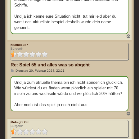
Schiffe.
Und ja ich kenne eure Situation nicht, tut mir leid aber du
warst das aktuellste bespiel deshalb wurde dein name
genannt.
N
a
c
blubbii1987
Bürger/in
h
o
b
e
Re: Spiel 55 und alles was so abgeht
n
B
Dienstag 20. Februar 2024, 22:21
e
i
t
Und ja zum aktuelle thema bin ich nicht sonderlich glücklich.
r
Wie würdest du es finden wenn plötzlich ein spieler mit 70
a
g
inseln zu uns wechseln würde und wir plötzlich 30% hätten?
Aber noch ist das spiel ja noch nicht aus.
N
a
c
Midnight Oil
Bürger/in
h
o
b