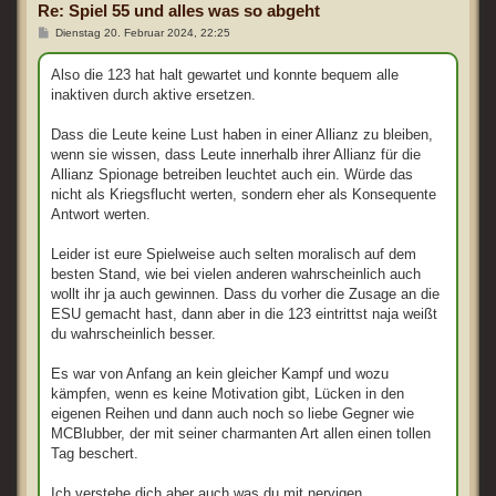
e
Re: Spiel 55 und alles was so abgeht
n
B
Dienstag 20. Februar 2024, 22:25
e
i
t
Also die 123 hat halt gewartet und konnte bequem alle
r
inaktiven durch aktive ersetzen.
a
g
Dass die Leute keine Lust haben in einer Allianz zu bleiben,
wenn sie wissen, dass Leute innerhalb ihrer Allianz für die
Allianz Spionage betreiben leuchtet auch ein. Würde das
nicht als Kriegsflucht werten, sondern eher als Konsequente
Antwort werten.
Leider ist eure Spielweise auch selten moralisch auf dem
besten Stand, wie bei vielen anderen wahrscheinlich auch
wollt ihr ja auch gewinnen. Dass du vorher die Zusage an die
ESU gemacht hast, dann aber in die 123 eintrittst naja weißt
du wahrscheinlich besser.
Es war von Anfang an kein gleicher Kampf und wozu
kämpfen, wenn es keine Motivation gibt, Lücken in den
eigenen Reihen und dann auch noch so liebe Gegner wie
MCBlubber, der mit seiner charmanten Art allen einen tollen
Tag beschert.
Ich verstehe dich aber auch was du mit nervigen